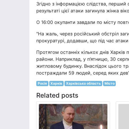
Згідно з інформацією слідства, перший о
результаті цієї атаки загинула жінка вік
О 16:00 окупанти завдали по місту повт
"На жаль, через російський обстріл заг
прокуратурі, додавши, що під час атаки
Протягом останніх кількох днів Харків 
райони. Наприклад, у п’ятницю, 30 сер
житловому будинку. Внаслідок цього тра
постраждали 59 людей, серед яких дев’я
Росія
Харків
Харківська область
Місто
Related posts