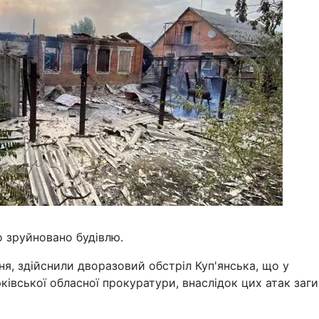
о зруйновано будівлю.
сня, здійснили дворазовий обстріл Куп'янська, що у
рківської обласної прокуратури, внаслідок цих атак заг