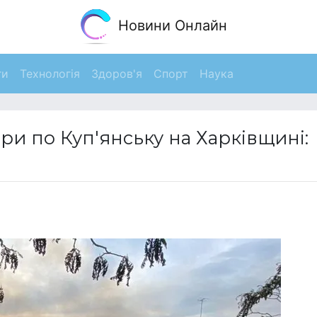
Новини Онлайн
ги
Технологія
Здоров'я
Спорт
Наука
ари по Куп'янську на Харківщині: