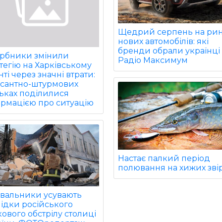
Щедрий серпень на ри
нових автомобілів: які
бренди обрали українці 
арбники змінили
Радіо Максимум
тегію на Харківському
ті через значні втрати:
есантно-штурмових
ьках поділилися
ормацією про ситуацію
Настає палкий період
полювання на хижих звір
увальники усувають
ідки російського
ового обстрілу столиці