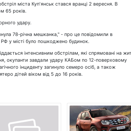
бстріл міста Купʼянськ стався вранці 2 вересня. В
ом 65 років.
орного удару.
инула 78-річна мешканка," - про це повідомили в
 РФ у місті було пошкоджено будинок.
піддається інтенсивним обстрілам, які спрямовані на жи
пня, окупанти завдали удару КАБом по 12-поверховому
гічного інциденту загинуло семеро осіб, а також
теро дітей віком від 5 до 16 років.