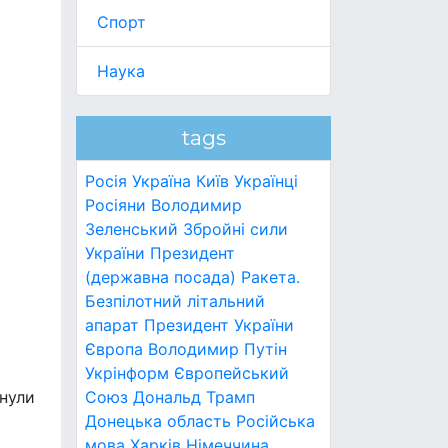
Спорт
Наука
tags
Росія
Україна
Київ
Українці
Росіяни
Володимир
Зеленський
Збройні сили
України
Президент
(державна посада)
Ракета.
Безпілотний літальний
апарат
Президент України
Європа
Володимир Путін
Укрінформ
Європейський
инули
Союз
Дональд Трамп
Донецька область
Російська
мова
Харків
Німеччина