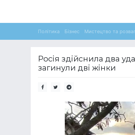
Політика
Бізнес
Мистецтво та розва
Росія здійснила два уд
загинули дві жінки