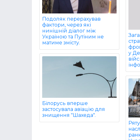
Подоляк перерахував
фактори, через які
нинішній діалог між
Заг
Україною та Путіним не
стра
матиме змісту.
фрон
у Д
війс
інф
Білорусь вперше
застосувала авіацію для
знищення "Шахеда".
Рят
насл
ранк