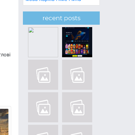
recent posts
тлові