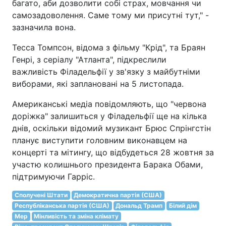
багато, аби дозволити собі страх, мовчання чи
самозадоволення. Саме тому ми присутні тут," -
зазначила вона.
Тесса Томпсон, відома з фільму "Крід", та Браян
Генрі, з серіалу "Атланта", підкреслили
важливість Філадельфії у зв'язку з майбутніми
виборами, які заплановані на 5 листопада.
Американські медіа повідомляють, що "червона
доріжка" залишиться у Філадельфії ще на кілька
днів, оскільки відомий музикант Брюс Спрінгстін
планує виступити головним виконавцем на
концерті та мітингу, що відбудеться 28 жовтня за
участю колишнього президента Барака Обами,
підтримуючи Гарріс.
Сполучені Штати
Демократична партія (США)
Республіканська партія (США)
Дональд Трамп
Білий дім
Мер
Мінливість та зміна клімату