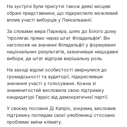
На зустрічі були присутні також деякі місцеві
обрані представники, що підкреслило можливий
вплив участі виборців у Пенсильванії.
За словами мера Паркера, шлях до Білого дому
"пролягає прямо через штат Філадельфія". Він
наголосив на значенні Філадельфії у формуванні
національних результатів, зазначивши нещодавні
вибори, де штат відіграв вирішальну роль.
На заході відомі особистості звернулися до
громадськості та аудиторії, підкресливши
значення участі у голосуванні. Кожна зі
знаменитостей висловила свою підтримку
кандидатурі Гарріс від демократичної партії.
У своєму посланні Ді Капріо, зокрема, висловив
підтримку поглядам своєї улюблениці стосовно
проблеми зміни клімату.