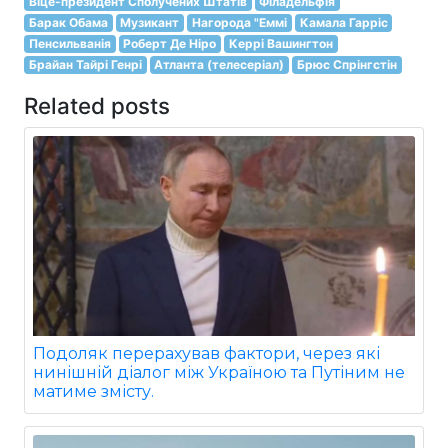
Віце-президент Сполучених Штатів
Філадельфія
Барак Обама
Музикант
Нагорода "Еммі
Камала Гарріс
Пенсильванія
Роберт Де Ніро
Керрі Вашингтон
Брайан Тайрі Генрі
Атланта (телесеріал)
Брюс Спрінгстін
Related posts
Подоляк перерахував фактори, через які
нинішній діалог між Україною та Путіним не
матиме змісту.