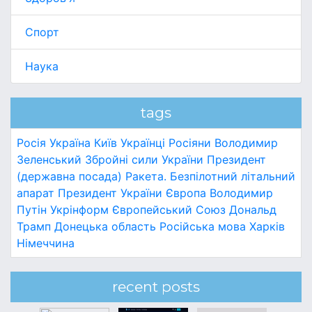
Спорт
Наука
tags
Росія
Україна
Київ
Українці
Росіяни
Володимир
Зеленський
Збройні сили України
Президент
(державна посада)
Ракета.
Безпілотний літальний
апарат
Президент України
Європа
Володимир
Путін
Укрінформ
Європейський Союз
Дональд
Трамп
Донецька область
Російська мова
Харків
Німеччина
recent posts