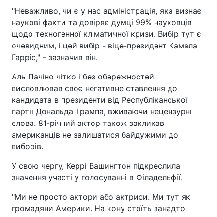
"Неважливо, чи є у нас адміністрація, яка визнає
наукові факти та довіряє думці 99% науковців
щодо техногенної кліматичної кризи. Вибір тут є
очевидним, і цей вибір - віце-президент Камала
Гарріс," - зазначив він.
Аль Пачіно чітко і без обережностей
висловлював своє негативне ставлення до
кандидата в президенти від Республіканської
партії Дональда Трампа, вживаючи нецензурні
слова. 81-річний актор також закликав
американців не залишатися байдужими до
виборів.
У свою чергу, Керрі Вашингтон підкреслила
значення участі у голосуванні в Філадельфії.
"Ми не просто актори або актриси. Ми тут як
громадяни Америки. На кону стоїть занадто