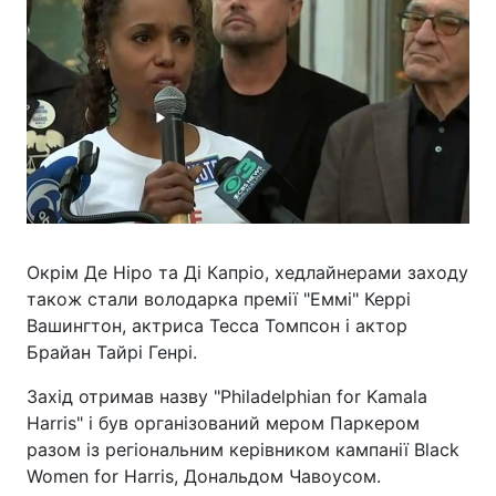
Окрім Де Ніро та Ді Капріо, хедлайнерами заходу
також стали володарка премії "Еммі" Керрі
Вашингтон, актриса Тесса Томпсон і актор
Брайан Тайрі Генрі.
Захід отримав назву "Philadelphian for Kamala
Harris" і був організований мером Паркером
разом із регіональним керівником кампанії Black
Women for Harris, Дональдом Чавоусом.