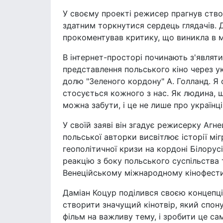
У своєму проекті режисер прагнув ство
здатним торкнутися сердець глядачів. 
прокоментував критику, що виникла в м
В інтернет-просторі починають з'являти
представлення польського кіно через у
долю "Зеленого кордону" А. Голланд. Я
стосується кожного з нас. Як людина, щ
можна забути, і це не лише про українці
У своїй заяві він згадує режисерку Агн
польської авторки висвітлює історії мі
геополітичної кризи на кордоні Білорус
реакцію з боку польського суспільства 
Венеційському міжнародному кінофести
Даміан Коцур поділився своєю концепці
створити значущий кінотвір, який спону
фільм на важливу тему, і зробити це сам