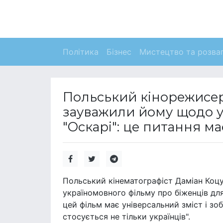
Політика
Бізнес
Мистецтво та розва
Польський кінорежисер 
зауважили йому щодо у
"Оскарі": це питання ма
Польський кінематографіст Даміан Коц
україномовного фільму про біженців для
цей фільм має універсальний зміст і зо
стосується не тільки українців".