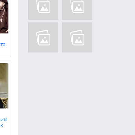
ста
вий
ік