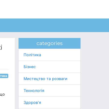
categories
і
Політика
Бізнес
ітика
Мистецтво та розваги
Технологія
 що
Здоров'я