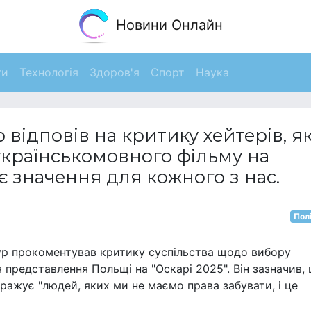
Новини Онлайн
ги
Технологія
Здоров'я
Спорт
Наука
відповів на критику хейтерів, як
країнськомовного фільму на
є значення для кожного з нас.
Пол
ур прокоментував критику суспільства щодо вибору
 представлення Польщі на "Оскарі 2025". Він зазначив,
бражує "людей, яких ми не маємо права забувати, і це