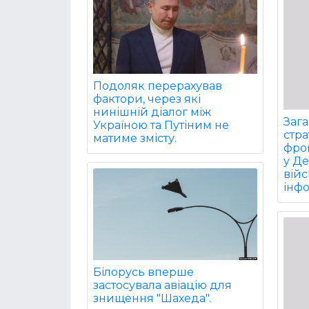
Подоляк перерахував
фактори, через які
нинішній діалог між
Заг
Україною та Путіним не
стра
матиме змісту.
фрон
у Д
війс
інф
Білорусь вперше
застосувала авіацію для
знищення "Шахеда".