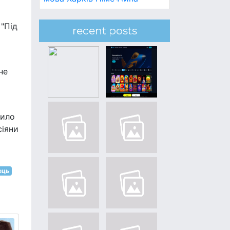
 "Під
recent posts
не
пило
сіяни
ець