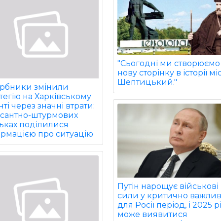
"Сьогодні ми створюємо
нову сторінку в історії мі
Шептицький."
арбники змінили
тегію на Харківському
ті через значні втрати:
есантно-штурмових
ьках поділилися
ормацією про ситуацію
Путін нарощує військові
сили у критично важли
для Росії період, і 2025 р
може виявитися