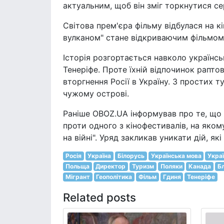
актуальним, щоб він зміг торкнутися се
Світова прем'єра фільму відбулася на к
вулканом" стане відкриваючим фільмом 
Історія розгортається навколо українсь
Тенеріфе. Проте їхній відпочинок рапт
вторгнення Росії в Україну. З простих 
чужому острові.
Раніше OBOZ.UA інформував про те, що 
проти одного з кінофестивалів, на яко
на війні". Уряд закликав уникати дій, як
Росія
Україна
Білорусь
Українська мова
Украї
Польща
Директор
Туризм
Поляки
Канада
Бл
Мігрант
Геополітика
Фільм
Гдиня
Тенеріфе
Related posts