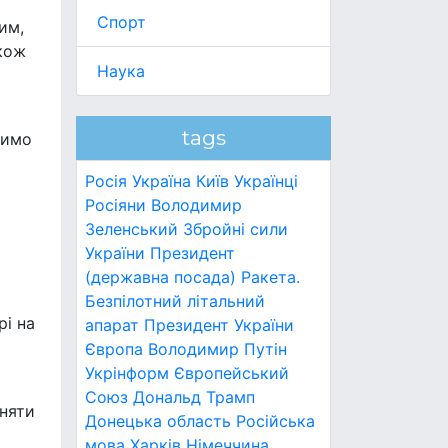
Спорт
им,
акож
Наука
tags
лимо
Росія
Україна
Київ
Українці
Росіяни
Володимир
Зеленський
Збройні сили
України
Президент
и
(державна посада)
Ракета.
Безпілотний літальний
рі на
апарат
Президент України
Європа
Володимир Путін
Укрінформ
Європейський
Союз
Дональд Трамп
зняти
Донецька область
Російська
мова
Харків
Німеччина