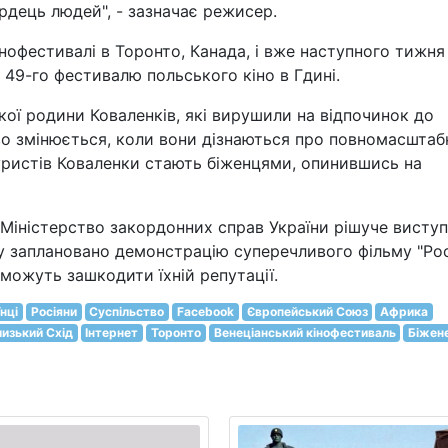
рдець людей", - зазначає режисер.
інофестивалі в Торонто, Канада, і вже наступного тижня
49-го фестивалю польського кіно в Гдині.
кої родини Коваленків, які вирушили на відпочинок до
ово змінюється, коли вони дізнаються про повномасштаб
туристів Коваленки стають біженцями, опинившись на
Міністерство закордонних справ України рішуче висту
му заплановано демонстрацію суперечливого фільму "Ро
і можуть зашкодити їхній репутації.
нці
Росіяни
Суспільство
Facebook
Європейський Союз
Африка
изький Схід
Інтернет
Торонто
Венеціанський кінофестиваль
Біжен