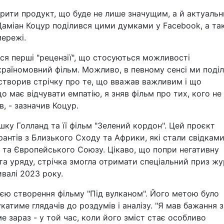
рити продукт, що буде не лише значущим, а й актуальн
Даміан Коцур поділився цими думками у Facebook, а т
ережі.
ся перші "рецензії", що стосуються можливості
країномовний фільм. Можливо, в певному сенсі ми поді
 створив стрічку про те, що вважав важливим і що
о має відчувати емпатію, я зняв фільм про тих, кого не
в, - зазначив Коцур.
ешку Голланд та її фільм "Зелений кордон". Цей проєкт
грантів з Близького Сходу та Африки, які стали свідкам
і та Європейського Союзу. Цікаво, що попри негативну
та уряду, стрічка змогла отримати спеціальний приз жу
валі 2023 року.
єю створення фільму "Під вулканом". Його метою було
катиме глядачів до роздумів і аналізу. "Я мав бажання 
е зараз - у той час, коли його зміст стає особливо