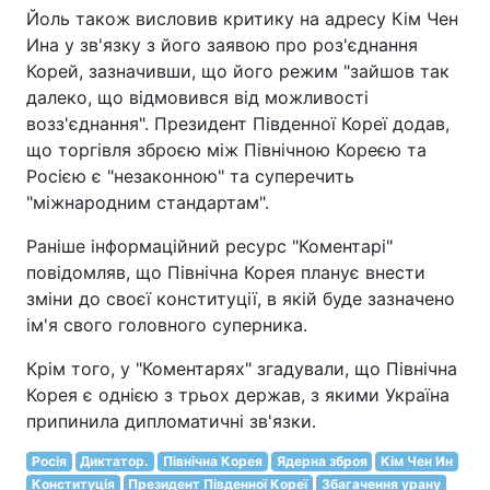
Йоль також висловив критику на адресу Кім Чен
Ина у зв'язку з його заявою про роз'єднання
Корей, зазначивши, що його режим "зайшов так
далеко, що відмовився від можливості
возз'єднання". Президент Південної Кореї додав,
що торгівля зброєю між Північною Кореєю та
Росією є "незаконною" та суперечить
"міжнародним стандартам".
Раніше інформаційний ресурс "Коментарі"
повідомляв, що Північна Корея планує внести
зміни до своєї конституції, в якій буде зазначено
ім'я свого головного суперника.
Крім того, у "Коментарях" згадували, що Північна
Корея є однією з трьох держав, з якими Україна
припинила дипломатичні зв'язки.
Росія
Диктатор.
Північна Корея
Ядерна зброя
Кім Чен Ин
Конституція
Президент Південної Кореї
Збагачення урану