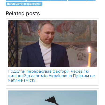
Дипломатичні відносини
Related posts
Подоляк перерахував фактори, через які
нинішній діалог між Україною та Путіним не
матиме змісту.