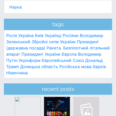
Наука
tags
Росія
Україна
Київ
Українці
Росіяни
Володимир
Зеленський
Збройні сили України
Президент
(державна посада)
Ракета.
Безпілотний літальний
апарат
Президент України
Європа
Володимир
Путін
Укрінформ
Європейський Союз
Дональд
Трамп
Донецька область
Російська мова
Харків
Німеччина
recent posts