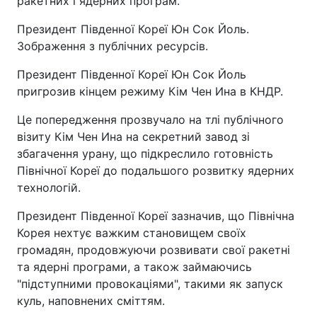
ракетних і ядерних програм.
Президент Південної Кореї Юн Сок Йоль.
Зображення з публічних ресурсів.
Президент Південної Кореї Юн Сок Йоль
пригрозив кінцем режиму Кім Чен Ина в КНДР.
Це попередження прозвучало на тлі публічного
візиту Кім Чен Ина на секретний завод зі
збагачення урану, що підкреслило готовність
Північної Кореї до подальшого розвитку ядерних
технологій.
Президент Південної Кореї зазначив, що Північна
Корея нехтує важким становищем своїх
громадян, продовжуючи розвивати свої ракетні
та ядерні програми, а також займаючись
"підступними провокаціями", такими як запуск
куль, наповнених сміттям.