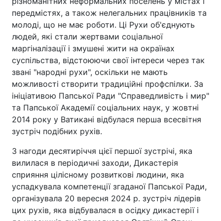
різноманітних неформальних поселень у містах і
передмістях, а також нелегальних працівників та
молоді, що не має роботи. Ці Рухи об'єднують
людей, які стали жертвами соціальної
маргіналізації і змушені жити на окраїнах
суспільства, відстоюючи свої інтереси через так
звані "народні рухи", оскільки не мають
можливості створити традиційні профспілки. За
ініціативою Папської Ради "Справедливість і мир"
та Папської Академії соціальних наук, у жовтні
2014 року у Ватикані відбулася перша всесвітня
зустріч подібних рухів.
З нагоди десятиріччя цієї першої зустрічі, яка
вилилася в періодичні заходи, Дикастерія
сприяння цілісному розвиткові людини, яка
успадкувала компетенції згаданої Папської Ради,
організувала 20 вересня 2024 р. зустріч лідерів
цих рухів, яка відбувалася в осідку дикастерії і