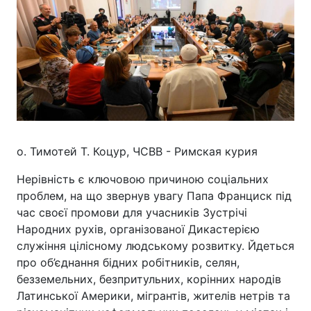
о. Тимотей Т. Коцур, ЧСВВ - Римская курия
Нерівність є ключовою причиною соціальних
проблем, на що звернув увагу Папа Франциск під
час своєї промови для учасників Зустрічі
Народних рухів, організованої Дикастерією
служіння цілісному людському розвитку. Йдеться
про об’єднання бідних робітників, селян,
безземельних, безпритульних, корінних народів
Латинської Америки, мігрантів, жителів нетрів та