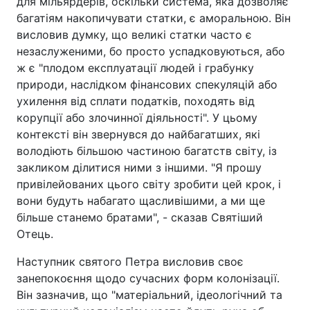
для мільярдерів, оскільки система, яка дозволяє
багатіям накопичувати статки, є аморальною. Він
висловив думку, що великі статки часто є
незаслуженими, бо просто успадковуються, або
ж є "плодом експлуатації людей і грабунку
природи, наслідком фінансових спекуляцій або
ухилення від сплати податків, походять від
корупції або злочинної діяльності". У цьому
контексті він звернувся до найбагатших, які
володіють більшою частиною багатств світу, із
закликом ділитися ними з іншими. "Я прошу
привілейованих цього світу зробити цей крок, і
вони будуть набагато щасливішими, а ми ще
більше станемо братами", - сказав Святіший
Отець.
Наступник святого Петра висловив своє
занепокоєння щодо сучасних форм колонізації.
Він зазначив, що "матеріальний, ідеологічний та