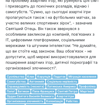
на проблему азартних ігор, які руйнують цілі сім'ї
і призводять до психічних розладів, відчаю і
самогубств. "Сумно, що сьогодні азартні ігри
пропагуються також і на футбольних матчах, за
участю великих спортивних зірок", - зазначив
Святіший Отець. Він також звернувся з
особливим закликом до компаній, пов'язаних з
ІТ, цифровими платформами, соціальними
мережами та штучним інтелектом: "Не думайте,
що ви стоїте над законом. Ваш обов'язок - не
допустити, щоб мережі використовувалися для
поширення азартних ігор, дитячої порнографії та
організованої злочинності".
Суспільство
Клан
Корупція
Податок
Міграція населення
Самогубство.
Автономія
Соціальна нерівність
Справедливість (чеснота)
Латинська Америка
Профспілка
Папа!
Ватикан
Папа Франциск
Святий Петро
Маргінал
Орден Святого Василія Великого
Азартні ігри
Організована злочинність
Колонізація
Рабство.