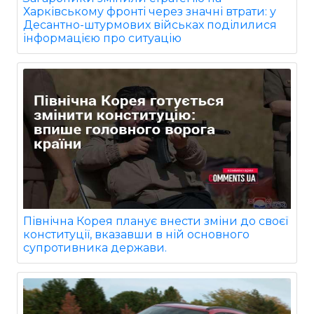
Харківському фронті через значні втрати: у
Десантно-штурмових військах поділилися
інформацією про ситуацію
Північна Корея планує внести зміни до своєї
конституції, вказавши в ній основного
супротивника держави.