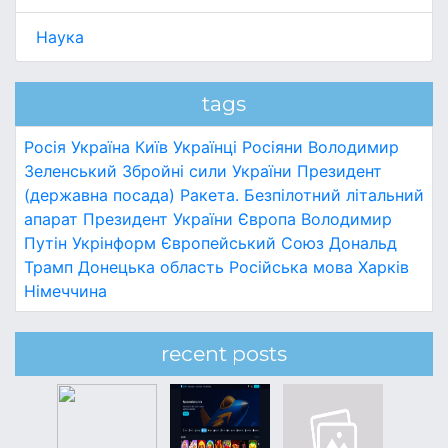
Наука
tags
Росія
Україна
Київ
Українці
Росіяни
Володимир
Зеленський
Збройні сили України
Президент
(державна посада)
Ракета.
Безпілотний літальний
апарат
Президент України
Європа
Володимир
Путін
Укрінформ
Європейський Союз
Дональд
Трамп
Донецька область
Російська мова
Харків
Німеччина
recent posts