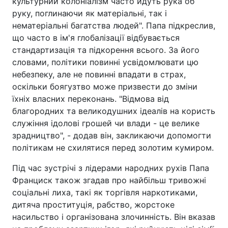
культурний колоніалізм часто йдуть рука об
руку, поглинаючи як матеріальні, так і
нематеріальні багатства людей". Папа підкреслив,
що часто в ім'я глобалізації відбувається
стандартизація та підкорення всього. За його
словами, політики повинні усвідомлювати цю
небезпеку, але не повинні впадати в страх,
оскільки боягузтво може призвести до зміни
їхніх власних переконань. "Відмова від
благородних та великодушних ідеалів на користь
служіння ідолові грошей чи влади - це велике
зрадництво", - додав він, закликаючи допомогти
політикам не схилятися перед золотим кумиром.
Під час зустрічі з лідерами народних рухів Папа
Франциск також згадав про найбільш тривожні
соціальні лиха, такі як торгівля наркотиками,
дитяча проституція, рабство, жорстоке
насильство і організована злочинність. Він вказав