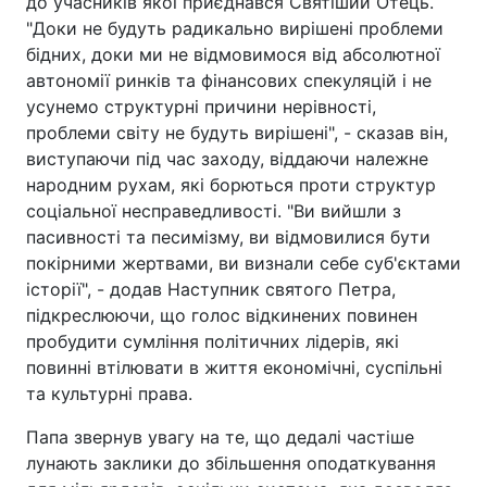
до учасників якої приєднався Святіший Отець.
"Доки не будуть радикально вирішені проблеми
бідних, доки ми не відмовимося від абсолютної
автономії ринків та фінансових спекуляцій і не
усунемо структурні причини нерівності,
проблеми світу не будуть вирішені", - сказав він,
виступаючи під час заходу, віддаючи належне
народним рухам, які борються проти структур
соціальної несправедливості. "Ви вийшли з
пасивності та песимізму, ви відмовилися бути
покірними жертвами, ви визнали себе суб'єктами
історії", - додав Наступник святого Петра,
підкреслюючи, що голос відкинених повинен
пробудити сумління політичних лідерів, які
повинні втілювати в життя економічні, суспільні
та культурні права.
Папа звернув увагу на те, що дедалі частіше
лунають заклики до збільшення оподаткування