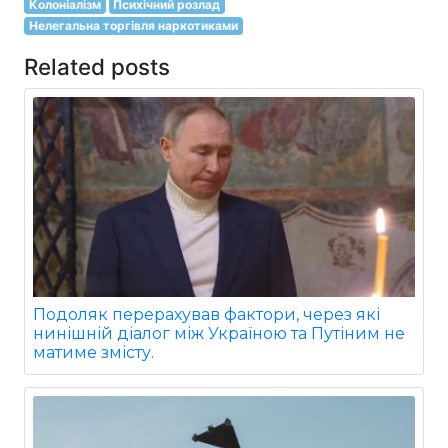
Колоніалізм
Психічний розлад
Нелегальна торгівля наркотиками
Related posts
Подоляк перерахував фактори, через які
нинішній діалог між Україною та Путіним не
матиме змісту.