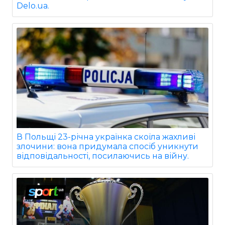
Delo.ua.
В Польщі 23-річна українка скоїла жахливі
злочини: вона придумала спосіб уникнути
відповідальності, посилаючись на війну.