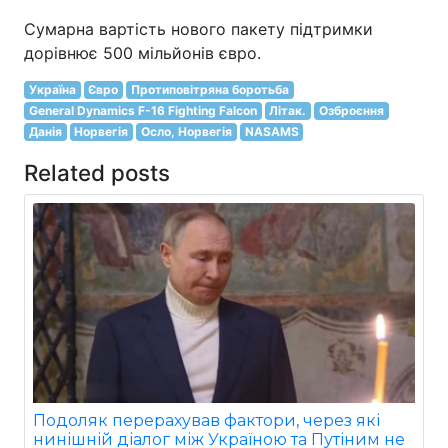
Сумарна вартість нового пакету підтримки
дорівнює 500 мільйонів євро.
Україна
Євро
Протиповітряна боротьба
General Dynamics F-16 Fighting Falcon
Літак.
Озброєння
Данія
Норвегія
Осло, Норвегія
NASAMS
Related posts
Подоляк перерахував фактори, через які
нинішній діалог між Україною та Путіним не