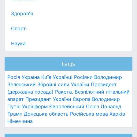
Здоров'я
Спорт
Наука
tags
Росія
Україна
Київ
Українці
Росіяни
Володимир
Зеленський
Збройні сили України
Президент
(державна посада)
Ракета.
Безпілотний літальний
апарат
Президент України
Європа
Володимир
Путін
Укрінформ
Європейський Союз
Дональд
Трамп
Донецька область
Російська мова
Харків
Німеччина