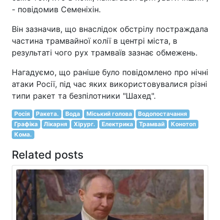
- повідомив Семеніхін.
Він зазначив, що внаслідок обстрілу постраждала
частина трамвайної колії в центрі міста, в
результаті чого рух трамваїв зазнає обмежень.
Нагадуємо, що раніше було повідомлено про нічні
атаки Росії, під час яких використовувалися різні
типи ракет та безпілотники "Шахед".
Росія
Ракета.
Вода
Міський голова
Водопостачання
Графіка
Лікарня
Хірург.
Електрика
Трамвай
Конотоп
Кома.
Related posts