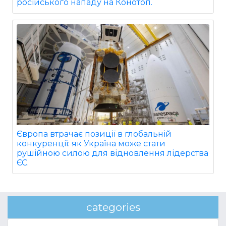
російського нападу на Конотоп.
Європа втрачає позиції в глобальній
конкуренції: як Україна може стати
рушійною силою для відновлення лідерства
ЄС.
categories