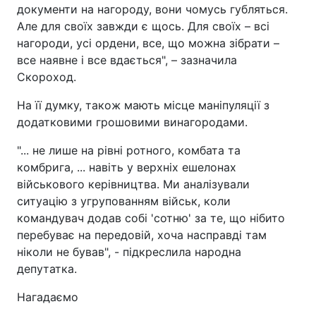
документи на нагороду, вони чомусь губляться.
Але для своїх завжди є щось. Для своїх – всі
нагороди, усі ордени, все, що можна зібрати –
все наявне і все вдається", – зазначила
Скороход.
На її думку, також мають місце маніпуляції з
додатковими грошовими винагородами.
"... не лише на рівні ротного, комбата та
комбрига, ... навіть у верхніх ешелонах
військового керівництва. Ми аналізували
ситуацію з угрупованням військ, коли
командувач додав собі 'сотню' за те, що нібито
перебуває на передовій, хоча насправді там
ніколи не бував", - підкреслила народна
депутатка.
Нагадаємо