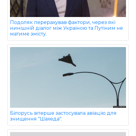
Подоляк перерахував фактори, через які
нинішній діалог між Україною та Путіним не
матиме змісту.
Білорусь вперше застосувала авіацію для
знищення "Шахеда".