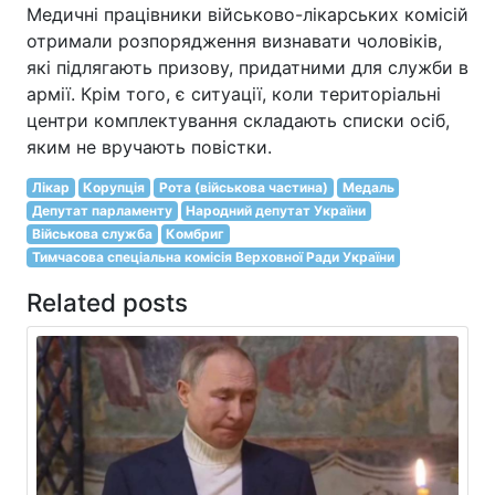
Медичні працівники військово-лікарських комісій
отримали розпорядження визнавати чоловіків,
які підлягають призову, придатними для служби в
армії. Крім того, є ситуації, коли територіальні
центри комплектування складають списки осіб,
яким не вручають повістки.
Лікар
Корупція
Рота (військова частина)
Медаль
Депутат парламенту
Народний депутат України
Військова служба
Комбриг
Тимчасова спеціальна комісія Верховної Ради України
Related posts