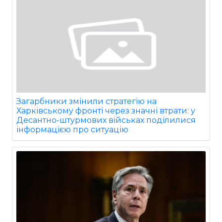
Загарбники змінили стратегію на
Харківському фронті через значні втрати: у
Десантно-штурмових військах поділилися
інформацією про ситуацію