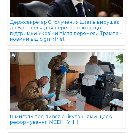
Держсекретар Сполучених Штатів вирушає
до Брюсселя для переговорів щодо
підтримки України після перемоги Трампа -
новини від bigmir)net.
Шмигаль поділився очікуваннями щодо
реформування МСЕК | УНН