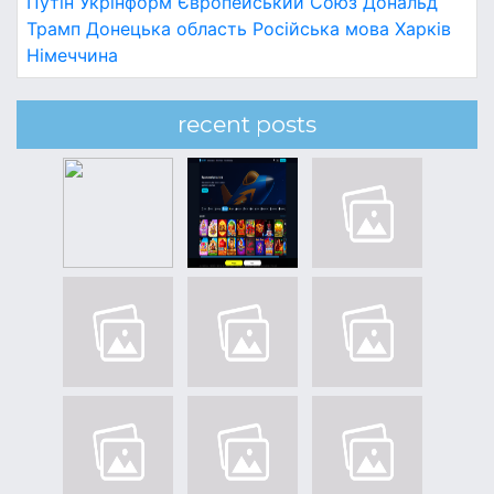
Путін
Укрінформ
Європейський Союз
Дональд
Трамп
Донецька область
Російська мова
Харків
Німеччина
recent posts