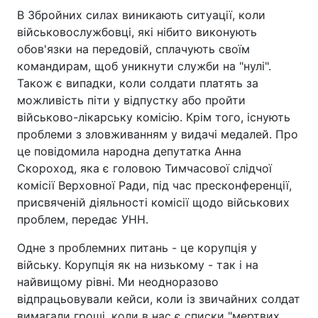
В Збройних силах виникають ситуації, коли
військовослужбовці, які нібито виконують
обов'язки на передовій, сплачують своїм
командирам, щоб уникнути служби на "нулі".
Також є випадки, коли солдати платять за
можливість піти у відпустку або пройти
військово-лікарську комісію. Крім того, існують
проблеми з зловживанням у видачі медалей. Про
це повідомила народна депутатка Анна
Скороход, яка є головою Тимчасової слідчої
комісії Верховної Ради, під час пресконференції,
присвяченій діяльності комісії щодо військових
проблем, передає УНН.
Одне з проблемних питань - це корупція у
війську. Корупція як на низькому - так і на
найвищому рівні. Ми неодноразово
відпрацьовували кейси, коли із звичайних солдат
вимагали гроші, коли в нас є списки "мертвих