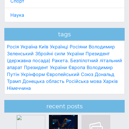
Спорт
Наука
tags
Росія
Україна
Київ
Українці
Росіяни
Володимир
Зеленський
Збройні сили України
Президент
(державна посада)
Ракета.
Безпілотний літальний
апарат
Президент України
Європа
Володимир
Путін
Укрінформ
Європейський Союз
Дональд
Трамп
Донецька область
Російська мова
Харків
Німеччина
recent posts