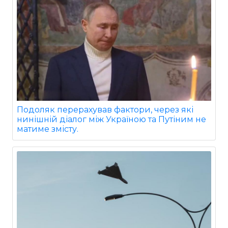
Подоляк перерахував фактори, через які
нинішній діалог між Україною та Путіним не
матиме змісту.