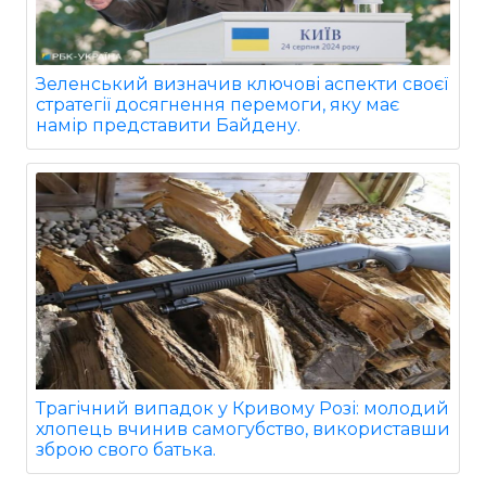
Зеленський визначив ключові аспекти своєї
стратегії досягнення перемоги, яку має
намір представити Байдену.
Трагічний випадок у Кривому Розі: молодий
хлопець вчинив самогубство, використавши
зброю свого батька.