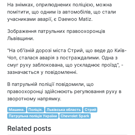
На знімках, оприлюднених поліцією, можна
помітити, що одним із автомобілів, що стали
учасниками аварії, є Daewoo Matiz.
Зображення патрульних правоохоронців
Львівщини.
"На об'їзній дорозі міста Стрий, що веде до Київ-
Чоп, сталася аварія з постраждалими. Одна з
смуг руху заблокована, що ускладнює проїзд", -
зазначається у повідомленні.
В патрульній поліції повідомили, що
правоохоронці здійснюють регулювання руху в
зворотному напрямку.
Машина.
Поліція.
Львівська область
Стрий
Патрульна поліція України
Chevrolet Spark
Related posts