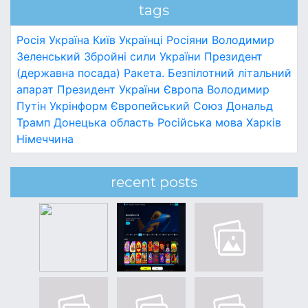
tags
Росія
Україна
Київ
Українці
Росіяни
Володимир
Зеленський
Збройні сили України
Президент
(державна посада)
Ракета.
Безпілотний літальний
апарат
Президент України
Європа
Володимир
Путін
Укрінформ
Європейський Союз
Дональд
Трамп
Донецька область
Російська мова
Харків
Німеччина
recent posts