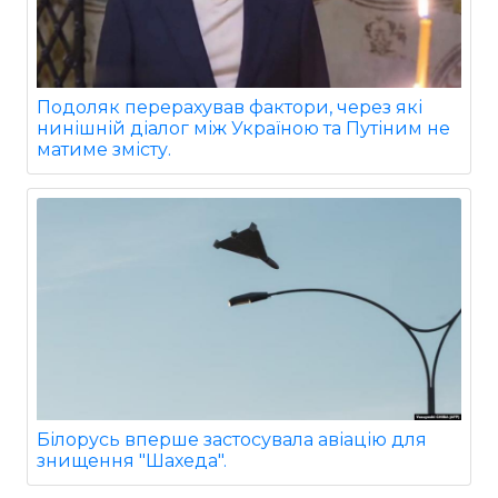
Подоляк перерахував фактори, через які
нинішній діалог між Україною та Путіним не
матиме змісту.
Білорусь вперше застосувала авіацію для
знищення "Шахеда".