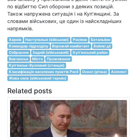
по відбиттю Сил оборони з деяких позицій.
Також напружена ситуація і на Куп'янщині. За
словами військових, це один із найскладніших
напрямків.
Харків
Наступальні (військові)
Росіяни
Батальйон
Командир підрозділу
Ворожий комбатант
Бойові дії
Озброєння
Задній (військовий)
Куп'янський район
Вовчанськ
Місто
Проживання
Куп'янськ-Вузловий (станція)
Класифікація населених пунктів Росії
Оскол (річка)
Ахіллес!
Жива сила (військовий термін)
Related posts