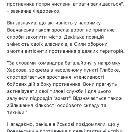
противника попри численні втрати залишається",
- зазначив Федоренко.
Він зазначив, що активність у напрямку
Вовчанська також зросла: ворог не припиняє
спроби захопити місто. Декілька позицій
змінюють своїх власників, а Сили оборони
змогли витіснити противника з деяких територій.
"За словами командира батальйону, у напрямку
Харкова, зокрема в населеному пункті Глибоке,
спостерігається зростання інтенсивності
бойових дій з боку противника. Вони прагнуть
активізувати свої тилові служби і для цього
залучили підрозділ "ахмат". Відзначається також
збільшення кількості особового складу та
техніки."
Нагадаємо, раніше військові повідомляли, що у
Вовчанську у противника є деякі тактичні успіхи