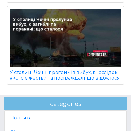
У столиці Чечні прогримів вибух, внаслідок
якого є жертви та постраждалі: що відбулося.
categories
Політика