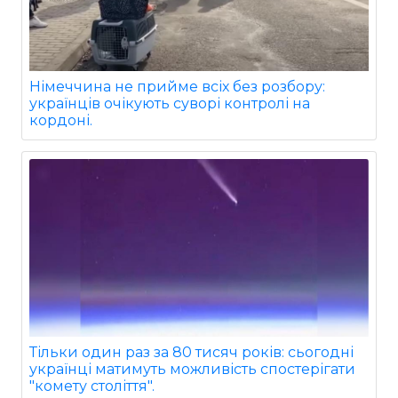
Німеччина не прийме всіх без розбору:
українців очікують суворі контролі на
кордоні.
Тільки один раз за 80 тисяч років: сьогодні
українці матимуть можливість спостерігати
"комету століття".