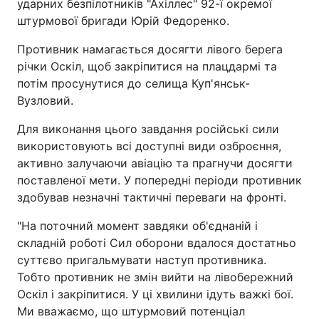
ударних безпілотників "Ахіллес" 92-ї окремої
штурмової бригади Юрій Федоренко.
Противник намагається досягти лівого берега
річки Оскіл, щоб закріпитися на плацдармі та
потім просунутися до селища Куп'янськ-
Вузловий.
Для виконання цього завдання російські сили
використовують всі доступні види озброєння,
активно залучаючи авіацію та прагнучи досягти
поставленої мети. У попередні періоди противник
здобував незначні тактичні переваги на фронті.
"На поточний момент завдяки об'єднаній і
складній роботі Сил оборони вдалося достатньо
суттєво пригальмувати наступ противника.
Тобто противник не змін вийти на лівобережний
Оскіл і закріпитися. У ці хвилини ідуть важкі бої.
Ми вважаємо, що штурмовий потенціал