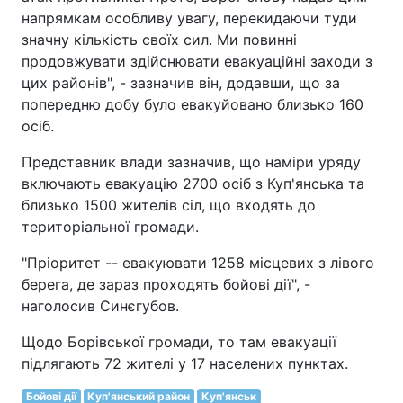
напрямкам особливу увагу, перекидаючи туди
значну кількість своїх сил. Ми повинні
продовжувати здійснювати евакуаційні заходи з
цих районів", - зазначив він, додавши, що за
попередню добу було евакуйовано близько 160
осіб.
Представник влади зазначив, що наміри уряду
включають евакуацію 2700 осіб з Куп'янська та
близько 1500 жителів сіл, що входять до
територіальної громади.
"Пріоритет -- евакуювати 1258 місцевих з лівого
берега, де зараз проходять бойові дії", -
наголосив Синєгубов.
Щодо Борівської громади, то там евакуації
підлягають 72 жителі у 17 населених пунктах.
Бойові дії
Куп'янський район
Куп'янськ