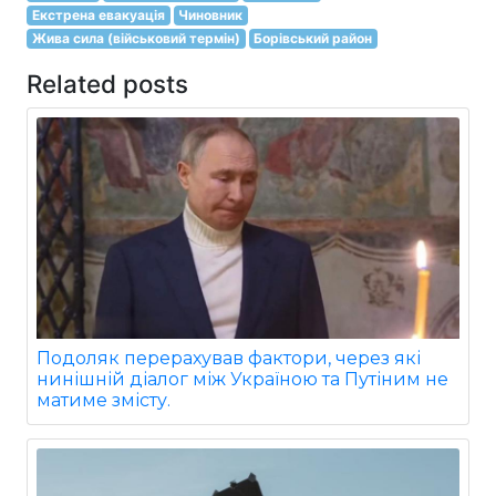
Екстрена евакуація
Чиновник
Жива сила (військовий термін)
Борівський район
Related posts
Подоляк перерахував фактори, через які
нинішній діалог між Україною та Путіним не
матиме змісту.