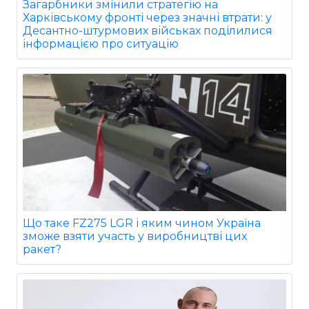
Загарбники змінили стратегію на
Харківському фронті через значні втрати: у
Десантно-штурмових військах поділилися
інформацією про ситуацію
Що таке FZ275 LGR і яким чином Україна
зможе взяти участь у виробництві цих
ракет?