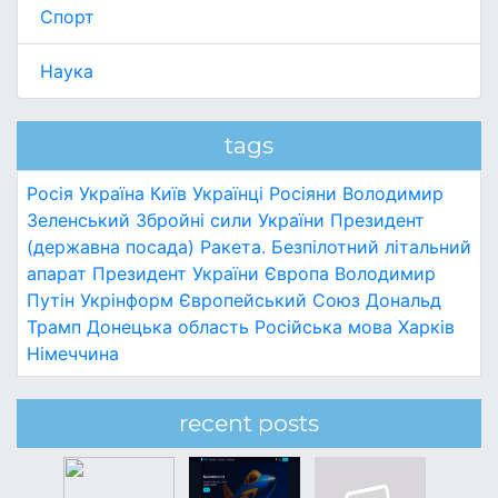
Спорт
Наука
tags
Росія
Україна
Київ
Українці
Росіяни
Володимир
Зеленський
Збройні сили України
Президент
(державна посада)
Ракета.
Безпілотний літальний
апарат
Президент України
Європа
Володимир
Путін
Укрінформ
Європейський Союз
Дональд
Трамп
Донецька область
Російська мова
Харків
Німеччина
recent posts