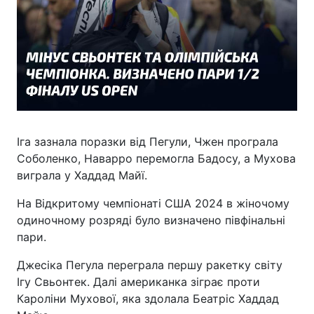
Іга зазнала поразки від Пегули, Чжен програла
Соболенко, Наварро перемогла Бадосу, а Мухова
виграла у Хаддад Майї.
На Відкритому чемпіонаті США 2024 в жіночому
одиночному розряді було визначено півфінальні
пари.
Джесіка Пегула переграла першу ракетку світу
Ігу Свьонтек. Далі американка зіграє проти
Кароліни Мухової, яка здолала Беатріс Хаддад