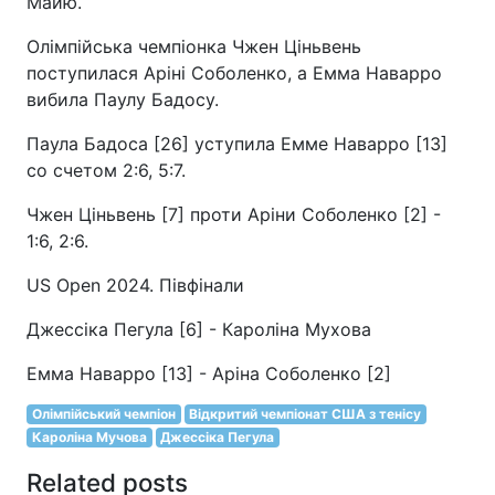
Майю.
Олімпійська чемпіонка Чжен Ціньвень
поступилася Аріні Соболенко, а Емма Наварро
вибила Паулу Бадосу.
Паула Бадоса [26] уступила Емме Наварро [13]
со счетом 2:6, 5:7.
Чжен Ціньвень [7] проти Аріни Соболенко [2] -
1:6, 2:6.
US Open 2024. Півфінали
Джессіка Пегула [6] - Кароліна Мухова
Емма Наварро [13] - Аріна Соболенко [2]
Олімпійський чемпіон
Відкритий чемпіонат США з тенісу
Кароліна Мучова
Джессіка Пегула
Related posts