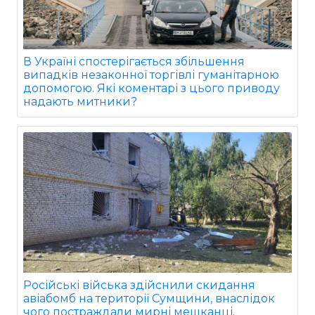
В Україні спостерігається збільшення
випадків незаконної торгівлі гуманітарною
допомогою. Які коментарі з цього приводу
надають митники?
Російські війська здійснили скидання
авіабомб на території Сумщини, внаслідок
чого постраждали мирні мешканці.