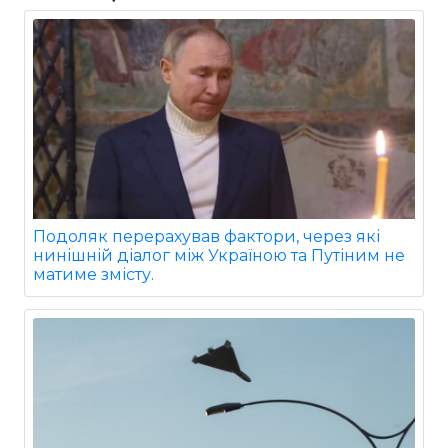
Подоляк перерахував фактори, через які
нинішній діалог між Україною та Путіним не
матиме змісту.