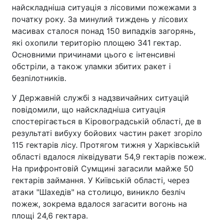
найскладніша ситуація з лісовими пожежами з
початку року. За минулий тиждень у лісових
масивах сталося понад 150 випадків загорянь,
які охопили територію площею 341 гектар.
Основними причинами цього є інтенсивні
обстріли, а також уламки збитих ракет і
безпілотників.
У Державній службі з надзвичайних ситуацій
повідомили, що найскладніша ситуація
спостерігається в Кіровоградській області, де в
результаті вибуху бойових частин ракет згоріло
115 гектарів лісу. Протягом тижня у Харківській
області вдалося ліквідувати 54,9 гектарів пожеж.
На прифронтовій Сумщині загасили майже 50
гектарів займання. У Київській області, через
атаки "Шахедів" на столицю, виникло безліч
пожеж, зокрема вдалося загасити вогонь на
площі 24,6 гектара.