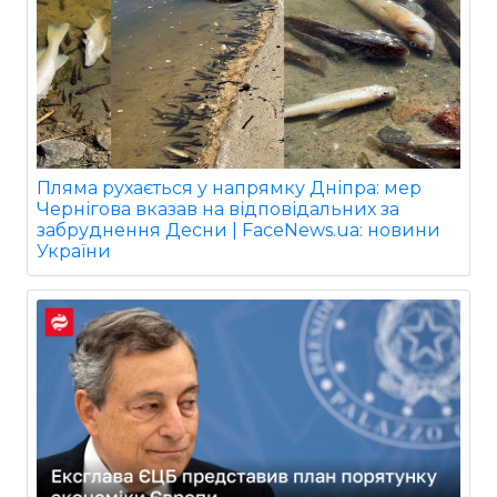
Пляма рухається у напрямку Дніпра: мер
Чернігова вказав на відповідальних за
забруднення Десни | FaceNews.ua: новини
України