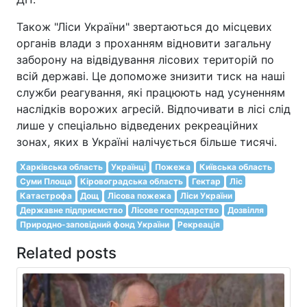
Також "Ліси України" звертаються до місцевих
органів влади з проханням відновити загальну
заборону на відвідування лісових територій по
всій державі. Це допоможе знизити тиск на наші
служби реагування, які працюють над усуненням
наслідків ворожих агресій. Відпочивати в лісі слід
лише у спеціально відведених рекреаційних
зонах, яких в Україні налічується більше тисячі.
Харківська область
Українці
Пожежа
Київська область
Суми Площа
Кіровоградська область
Гектар
Ліс
Катастрофа
Дощ
Лісова пожежа
Ліси України
Державне підприємство
Лісове господарство
Дозвілля
Природно-заповідний фонд України
Рекреація
Related posts