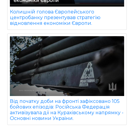
Колишній голова Європейського
центробанку презентував стратегію
відновлення економіки Європи.
Від початку доби на фронті зафіксовано 105
бойових епізодів: Російська Федерація
активізувала дії на Курахівському напрямку -
Основні новини України.