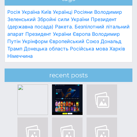
Росія
Україна
Київ
Українці
Росіяни
Володимир
Зеленський
Збройні сили України
Президент
(державна посада)
Ракета.
Безпілотний літальний
апарат
Президент України
Європа
Володимир
Путін
Укрінформ
Європейський Союз
Дональд
Трамп
Донецька область
Російська мова
Харків
Німеччина
recent posts