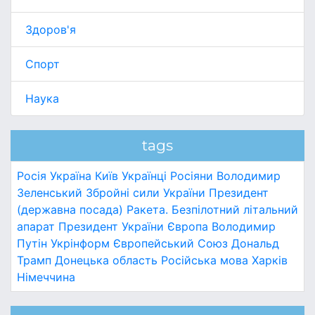
Здоров'я
Спорт
Наука
tags
Росія
Україна
Київ
Українці
Росіяни
Володимир
Зеленський
Збройні сили України
Президент
(державна посада)
Ракета.
Безпілотний літальний
апарат
Президент України
Європа
Володимир
Путін
Укрінформ
Європейський Союз
Дональд
Трамп
Донецька область
Російська мова
Харків
Німеччина