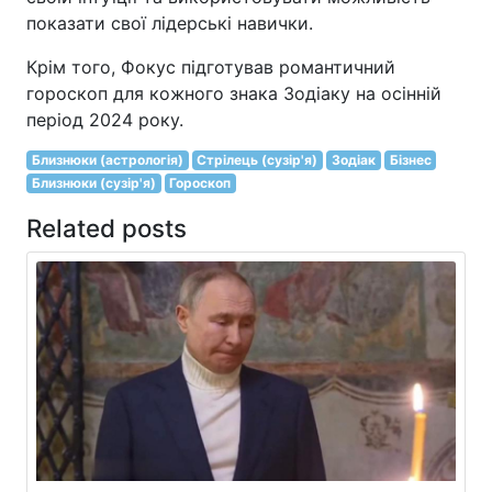
показати свої лідерські навички.
Крім того, Фокус підготував романтичний
гороскоп для кожного знака Зодіаку на осінній
період 2024 року.
Близнюки (астрологія)
Стрілець (сузір'я)
Зодіак
Бізнес
Близнюки (сузір'я)
Гороскоп
Related posts