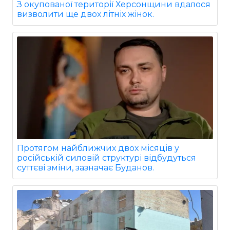
З окупованої території Херсонщини вдалося
визволити ще двох літніх жінок.
Протягом найближчих двох місяців у
російській силовій структурі відбудуться
суттєві зміни, зазначає Буданов.