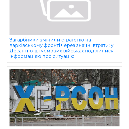
Загарбники змінили стратегію на
Харківському фронті через значні втрати: у
Десантно-штурмових військах поділилися
інформацією про ситуацію