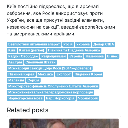
Київ постійно підкреслює, що в арсеналі
озброєння, яке Росія використовує проти
України, все ще присутні західні елементи,
незважаючи на санкції, введені європейськими
та американськими країнами.
Безпілотний літальний апарат
Росія
Україна
Долар США
Київ
Китай (регіон)
Північна та Південна Америка
Радіо «Свобода»
Радіоприймач
Європа
Німеччина
Бізнес
Австрія
Сполучені Штати
Міжнародні санкції щодо Росії (2014—дотепер)
Північна Корея
Мексика
Експорт
Південна Корея
Малайзія
Сербія
Міністерство фінансів Сполучених Штатів Америки
Міжконтинентальна телерадіомовна корпорація
Чорногорська мова
Бар, Чорногорія
Чорногорія
Related posts