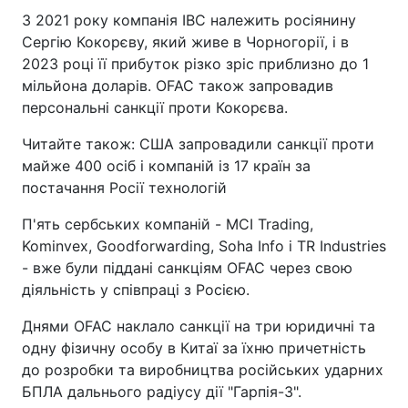
З 2021 року компанія IBC належить росіянину
Сергію Кокорєву, який живе в Чорногорії, і в
2023 році її прибуток різко зріс приблизно до 1
мільйона доларів. OFAC також запровадив
персональні санкції проти Кокорєва.
Читайте також: США запровадили санкції проти
майже 400 осіб і компаній із 17 країн за
постачання Росії технологій
П'ять сербських компаній - MCI Trading,
Kominvex, Goodforwarding, Soha Info і TR Industries
- вже були піддані санкціям OFAC через свою
діяльність у співпраці з Росією.
Днями OFAC наклало санкції на три юридичні та
одну фізичну особу в Китаї за їхню причетність
до розробки та виробництва російських ударних
БПЛА дальнього радіусу дії "Гарпія-3".