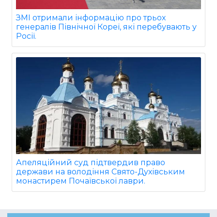
ЗМІ отримали інформацію про трьох
генералів Північної Кореї, які перебувають у
Росії.
Апеляційний суд підтвердив право
держави на володіння Свято-Духівським
монастирем Почаївської лаври.