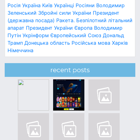
Росія
Україна
Київ
Українці
Росіяни
Володимир
Зеленський
Збройні сили України
Президент
(державна посада)
Ракета.
Безпілотний літальний
апарат
Президент України
Європа
Володимир
Путін
Укрінформ
Європейський Союз
Дональд
Трамп
Донецька область
Російська мова
Харків
Німеччина
recent posts