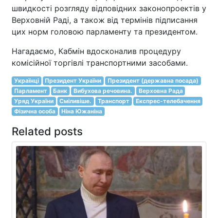
швидкості розгляду відповідних законопроектів у
Верховній Раді, а також від термінів підписання
цих норм головою парламенту та президентом.
Нагадаємо, Кабмін вдосконалив процедуру
комісійної торгівлі транспортними засобами.
Українці
Президент України
Президент (державна посада)
Парламент
Банк
Вибухова речовина.
Верховна Рада
Уряд України
Сміливіше.
Транспорт
Експрес-телебачення
Фізична особа
Ніна Южаніна
Related posts