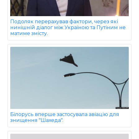
Подоляк перерахував фактори, через які
нинішній діалог між Україною та Путіним не
матиме змісту.
Білорусь вперше застосувала авіацію для
знищення "Шахеда".