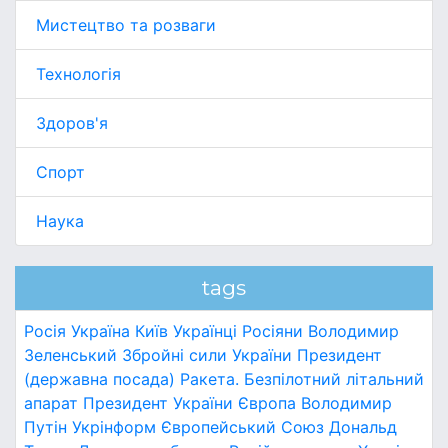
Мистецтво та розваги
Технологія
Здоров'я
Спорт
Наука
tags
Росія
Україна
Київ
Українці
Росіяни
Володимир
Зеленський
Збройні сили України
Президент
(державна посада)
Ракета.
Безпілотний літальний
апарат
Президент України
Європа
Володимир
Путін
Укрінформ
Європейський Союз
Дональд