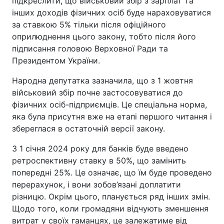
підкреслити, що військовий збір з зарплат та
інших доходів фізичних осіб буде нараховуватися
за ставкою 5% тільки після офіційного
оприлюднення цього закону, тобто після його
підписання головою Верховної Ради та
Президентом України.
Народна депутатка зазначила, що з 1 жовтня
військовий збір почне застосовуватися до
фізичних осіб-підприємців. Це спеціальна норма,
яка була присутня вже на етапі першого читання і
збереглася в остаточній версії закону.
З 1 січня 2024 року для банків буде введено
ретроспективну ставку в 50%, що замінить
попередні 25%. Це означає, що їм буде проведено
перерахунок, і вони зобов’язані доплатити
різницю. Окрім цього, планується ряд інших змін.
Щодо того, коли громадяни відчують зменшення
витрат у своїх гаманцях, це залежатиме від