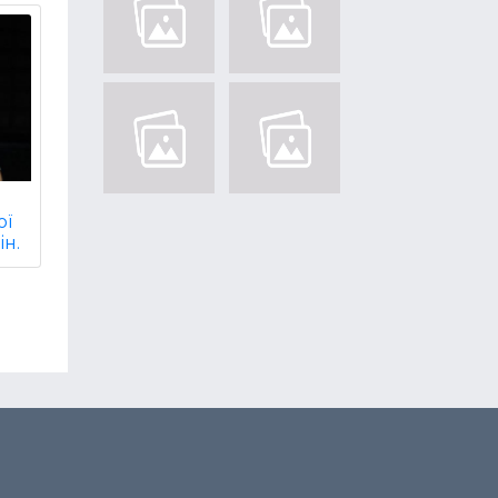
ої
ін.