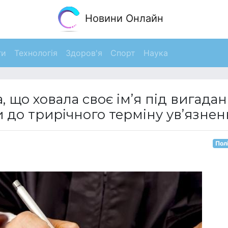
Новини Онлайн
ги
Технологія
Здоров'я
Спорт
Наука
, що ховала своє ім’я під вигада
до трирічного терміну ув’язнен
Пол