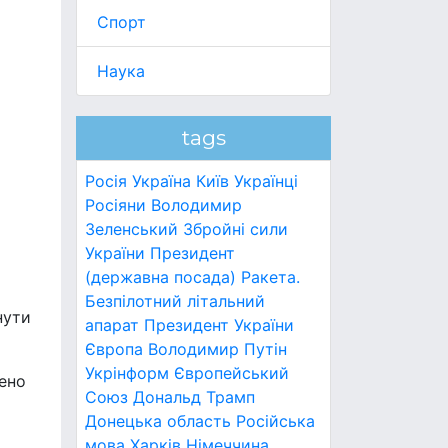
Спорт
Наука
tags
Росія
Україна
Київ
Українці
Росіяни
Володимир
Зеленський
Збройні сили
України
Президент
(державна посада)
Ракета.
Безпілотний літальний
нути
апарат
Президент України
Європа
Володимир Путін
Укрінформ
Європейський
нено
Союз
Дональд Трамп
Донецька область
Російська
мова
Харків
Німеччина