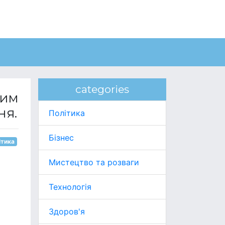
categories
ним
ня.
Політика
Бізнес
ітика
Мистецтво та розваги
Технологія
Здоров'я