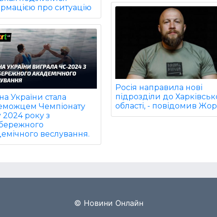
ормацією про ситуацію
Росія направила нові
підрозділи до Харківськ
на України стала
області, - повідомив Жор
еможцем Чемпіонату
у 2024 року з
бережного
емічного веслування.
© Новини Онлайн