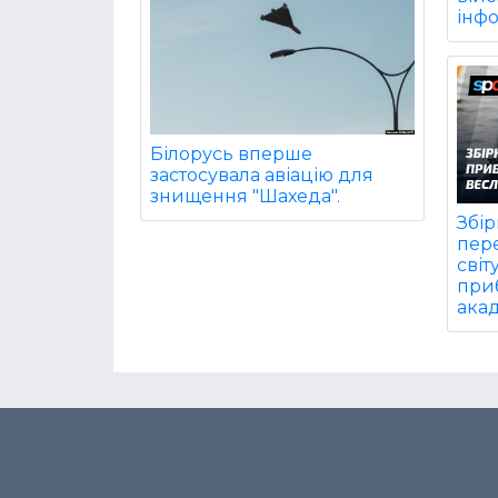
інф
Білорусь вперше
застосувала авіацію для
знищення "Шахеда".
Збір
пер
світ
при
акад