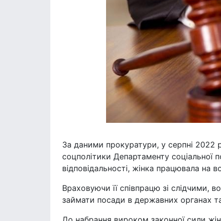
За даними прокуратури, у серпні 2022 р
соцполітики Департаменту соціальної по
відповідальності, жінка працювала на в
Враховуючи її співпрацю зі слідчими, в
займати посади в державних органах та
До набрання вироком законної сили жі