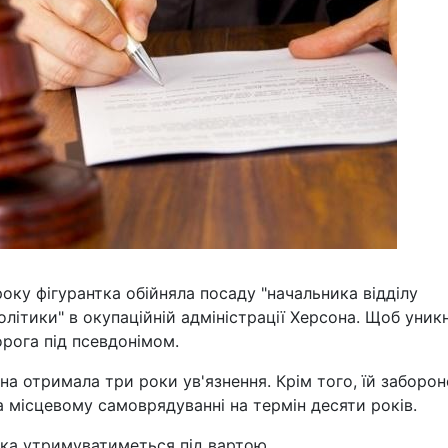
оку фігурантка обійняла посаду "начальника відділу
літики" в окупаційній адміністрації Херсона. Щоб уник
орога під псевдонімом.
она отримала три роки ув'язнення. Крім того, їй заборо
 місцевому самоврядуванні на термін десяти років.
нка утримуватиметься під вартою.