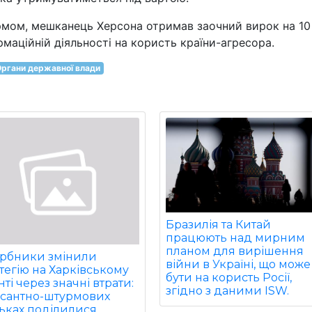
ормом, мешканець Херсона отримав заочний вирок на 10
рмаційній діяльності на користь країни-агресора.
Органи державної влади
Бразилія та Китай
працюють над мирним
планом для вирішення
арбники змінили
війни в Україні, що може
тегію на Харківському
бути на користь Росії,
ті через значні втрати:
згідно з даними ISW.
есантно-штурмових
ьках поділилися