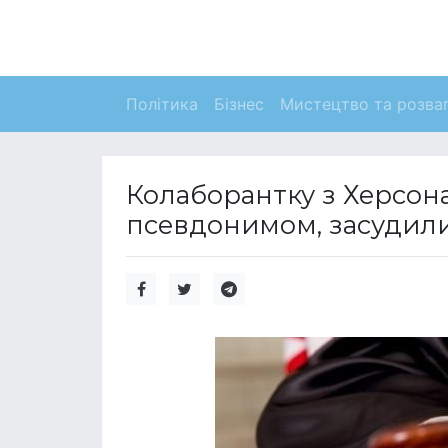
Політика
Бізнес
Мистецтво та розва
Колаборантку з Херсона
псевдонимом, засудили 