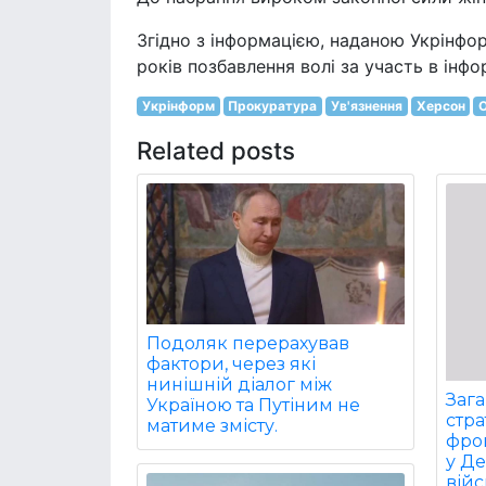
Згідно з інформацією, наданою Укрінф
років позбавлення волі за участь в інфо
Укрінформ
Прокуратура
Ув'язнення
Херсон
Related posts
Подоляк перерахував
фактори, через які
нинішній діалог між
Заг
Україною та Путіним не
стра
матиме змісту.
фрон
у Д
війс