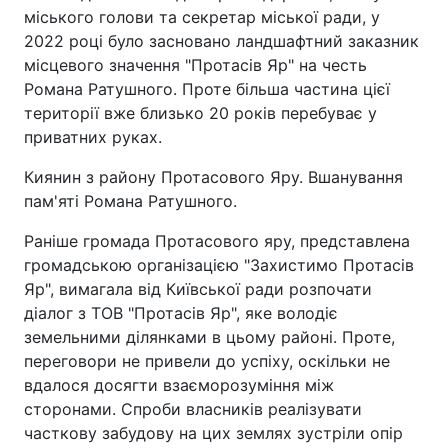
міського голови та секретар міської ради, у
2022 році було засновано ландшафтний заказник
місцевого значення "Протасів Яр" на честь
Романа Ратушного. Проте більша частина цієї
території вже близько 20 років перебуває у
приватних руках.
Киянин з району Протасового Яру. Вшанування
пам'яті Романа Ратушного.
Раніше громада Протасового яру, представлена
громадською організацією "Захистимо Протасів
Яр", вимагала від Київської ради розпочати
діалог з ТОВ "Протасів Яр", яке володіє
земельними ділянками в цьому районі. Проте,
переговори не привели до успіху, оскільки не
вдалося досягти взаєморозуміння між
сторонами. Спроби власників реалізувати
часткову забудову на цих землях зустріли опір