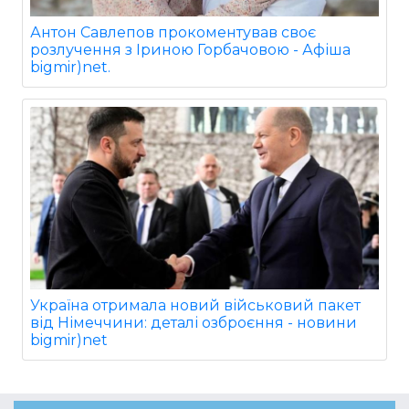
Антон Савлепов прокоментував своє
розлучення з Іриною Горбачовою - Афіша
bigmir)net.
Україна отримала новий військовий пакет
від Німеччини: деталі озброєння - новини
bigmir)net