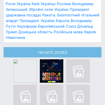
Росія
Україна
Київ
Українці
Росіяни
Володимир
Зеленський
Збройні сили України
Президент
(державна посада)
Ракета.
Безпілотний літальний
апарат
Президент України
Європа
Володимир
Путін
Укрінформ
Європейський Союз
Дональд
Трамп
Донецька область
Російська мова
Харків
Німеччина
recent posts