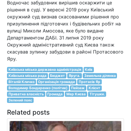
Водночас забудовник вирішив оскаржити це
рішення в суді. У вересні 2019 року Київський
окружний суд визнав скасованими рішення про
призупинення підготовчих і будівельних робіт на
вулиці Миколи Амосова, яке було видане
Департаментом ДАБІ. 31 липня 2019 року
Окружний адміністративний суд Києва також
скасував зупинку забудови в районі Протасового
Яру.
Київська міська державна адміністрація
Київ
Київська міська рада
Бюджет
Яруга.
Земельна ділянка
Віталій Кличко
Організація громади
Протасів Яр
Володимир Бондаренко (політик)
Пейзаж
Клієнт
Приватна власність
Громада
Мер Києва
Тітушки.
Зелений пояс
Related posts