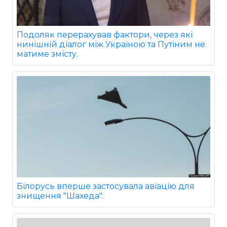
Подоляк перерахував фактори, через які
нинішній діалог між Україною та Путіним не
матиме змісту.
Білорусь вперше застосувала авіацію для
знищення "Шахеда".