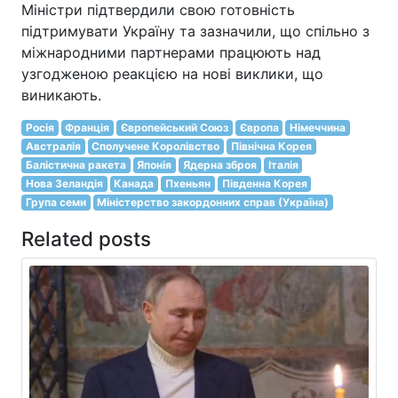
Міністри підтвердили свою готовність
підтримувати Україну та зазначили, що спільно з
міжнародними партнерами працюють над
узгодженою реакцією на нові виклики, що
виникають.
Росія
Франція
Європейський Союз
Європа
Німеччина
Австралія
Сполучене Королівство
Північна Корея
Балістична ракета
Японія
Ядерна зброя
Італія
Нова Зеландія
Канада
Пхеньян
Південна Корея
Група семи
Міністерство закордонних справ (Україна)
Related posts