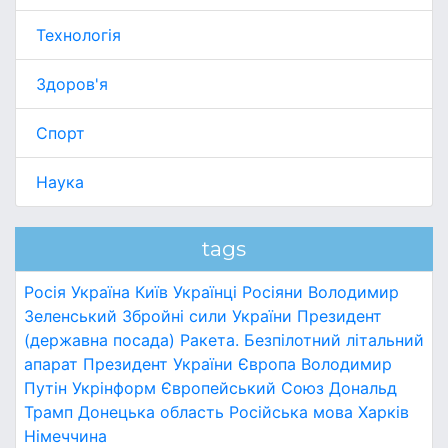
Технологія
Здоров'я
Спорт
Наука
tags
Росія
Україна
Київ
Українці
Росіяни
Володимир
Зеленський
Збройні сили України
Президент
(державна посада)
Ракета.
Безпілотний літальний
апарат
Президент України
Європа
Володимир
Путін
Укрінформ
Європейський Союз
Дональд
Трамп
Донецька область
Російська мова
Харків
Німеччина