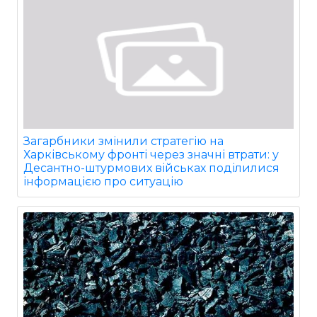
Загарбники змінили стратегію на
Харківському фронті через значні втрати: у
Десантно-штурмових військах поділилися
інформацією про ситуацію