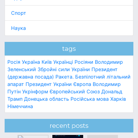
Спорт
Наука
tags
Росія
Україна
Київ
Українці
Росіяни
Володимир
Зеленський
Збройні сили України
Президент
(державна посада)
Ракета.
Безпілотний літальний
апарат
Президент України
Європа
Володимир
Путін
Укрінформ
Європейський Союз
Дональд
Трамп
Донецька область
Російська мова
Харків
Німеччина
recent posts