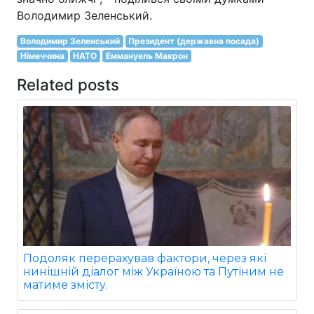
Володимир Зеленський.
Володимир Зеленський
Президент (державна посада)
Німеччина
НАТО
Еммануель Макрон
Related posts
Подоляк перерахував фактори, через які
нинішній діалог між Україною та Путіним не
матиме змісту.