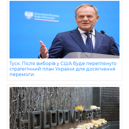
Туск: Після виборів у США буде переглянуто
стратегічний план України для досягнення
перемоги.