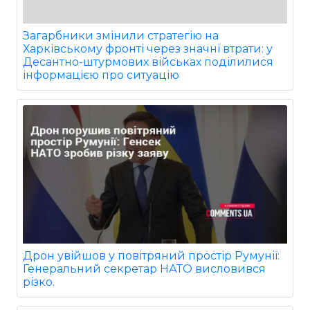
Загарбники змінили стратегію на
Харківському фронті через значні втрати: у
Десантно-штурмових військах поділилися
інформацією про ситуацію
Дрон увійшов у повітряний простір Румунії:
Генеральний секретар НАТО висловився
різко.