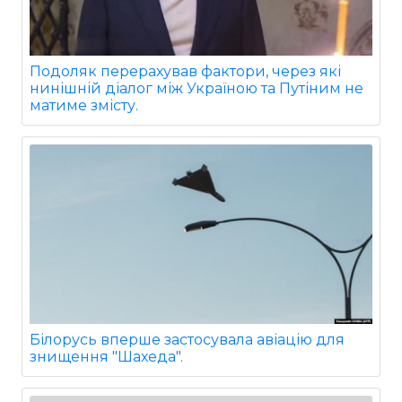
Подоляк перерахував фактори, через які
нинішній діалог між Україною та Путіним не
матиме змісту.
Білорусь вперше застосувала авіацію для
знищення "Шахеда".