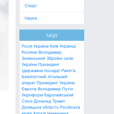
Спорт
Наука
tags
Росія
Україна
Київ
Українці
Росіяни
Володимир
Зеленський
Збройні сили
України
Президент
(державна посада)
Ракета.
Безпілотний літальний
апарат
Президент України
Європа
Володимир Путін
Укрінформ
Європейський
Союз
Дональд Трамп
Донецька область
Російська
мова
Харків
Німеччина