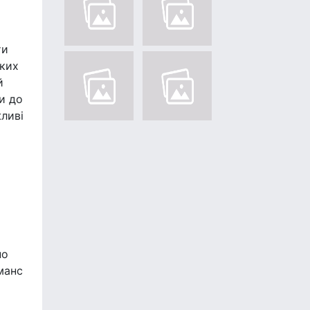
ти
ьких
й
и до
жливі
но
манс
и