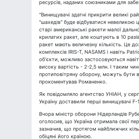
ресурсів, наданих союзниками для забе
"Винищувачі здатні прикрити великі ра
"шахедів" буде відбуватися невеликою 
старі американські ракети малої дально
крилатих ракет, але коштують в 10 разі
ракет мають величезну кількість. Це до
комплексів IRIS-T, NASAMS і навіть Patr
об'єкти, можливо застосовуються навіть
високу вартість - 2-2,5 млн. І таким чи
протиповітряну оборону, можуть бути в
прокоментував Романенко.
Як повідомляло агентство УНІАН, у серп
Україну доставили перші винищувачі F-1
Вчора міністр оборони Нідерландів Рубе
оголосив, що Україна отримала свої пер
зазначив, що протягом найближчих кільк
обіцяні його країною.