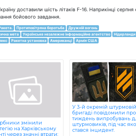
 Україну доставили шість літаків F-16. Наприкінці серпня
онання бойового завдання.
Ракета.
Протиповітряна боротьба
Дружній вогонь
тична мета
Українське незалежне інформаційне агентство
Нідерланди
лекс
Ракетна установка
Американці
Армія США
У 3-й окремій штурмові
бригаді повідомили пр
тиждень випробувань д
арбники змінили
штурмовиків, під час як
тегію на Харківському
стався інцидент.
ті через значні втрати: