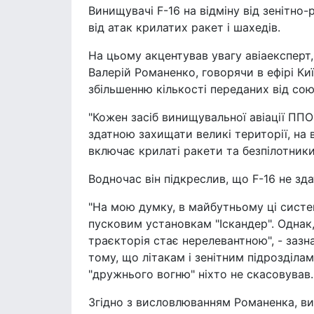
Винищувачі F-16 на відміну від зенітн
від атак крилатих ракет і шахедів.
На цьому акцентував увагу авіаексперт
Валерій Романенко, говорячи в ефірі Ки
збільшенню кількості переданих від сою
"Кожен засіб винищувальної авіації П
здатною захищати великі території, на 
включає крилаті ракети та безпілотники
Водночас він підкреслив, що F-16 не з
"На мою думку, в майбутньому ці систе
пусковим установкам "Іскандер". Однак,
траєкторія стає нерелевантною", - зазн
тому, що літакам і зенітним підрозділа
"дружнього вогню" ніхто не скасовував.
Згідно з висловлюванням Романенка, ви