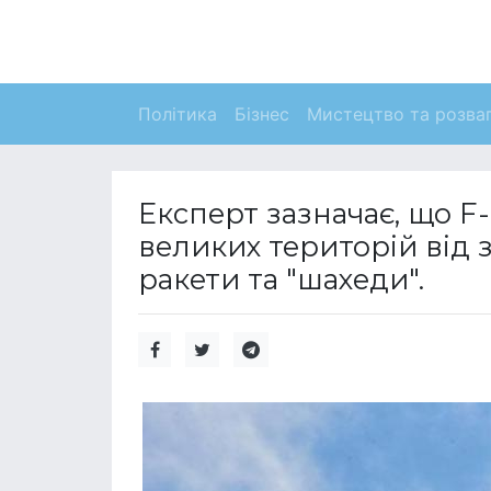
Політика
Бізнес
Мистецтво та розва
Експерт зазначає, що F
великих територій від 
ракети та "шахеди".