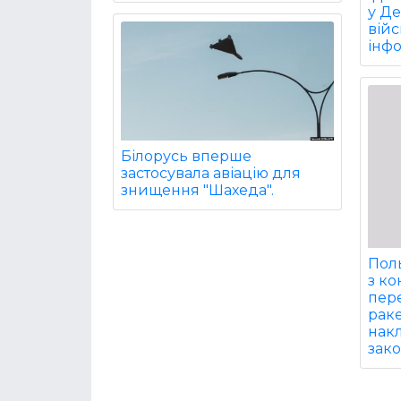
у Д
війс
інф
Білорусь вперше
застосувала авіацію для
знищення "Шахеда".
Поль
з ко
пер
рак
накл
зак