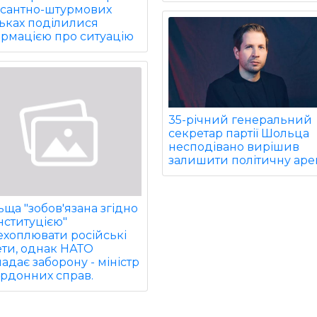
есантно-штурмових
ьках поділилися
ормацією про ситуацію
35-річний генеральний
секретар партії Шольца
несподівано вирішив
залишити політичну аре
ща "зобов'язана згідно
нституцією"
ехоплювати російські
ети, однак НАТО
адає заборону - міністр
ордонних справ.