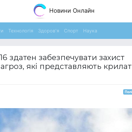
Новини Онлайн
ги
Технологія
Здоров'я
Спорт
Наука
-16 здатен забезпечувати захист
загроз, які представляють крилат
Пол