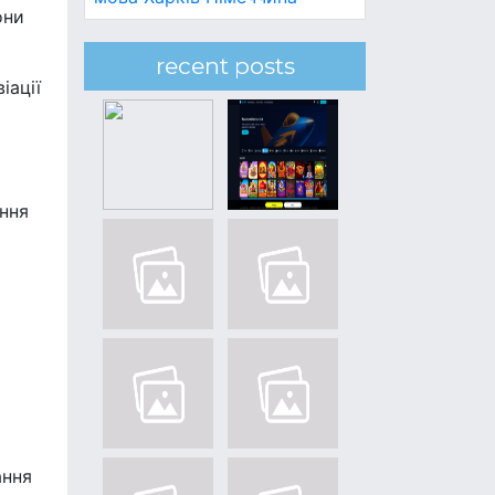
они
recent posts
іації
ання
ання