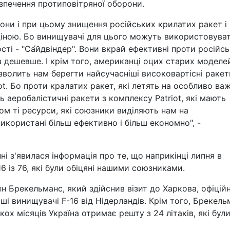
зпечення протиповітряної оборони.
йони і при цьому знищення російських крилатих ракет і
ціною. Бо винищувачі для цього можуть використовува
сті - "Са́йдвіндер". Вони вкрай ефективні проти російс
в дешевше. І крім того, американці оцих старих моделе
зволить нам берегти найсучасніші високовартісні ракет
iot. Бо проти кралатих ракет, які летять на особливо ва
 аеробалістичні ракети з комплексу Patriot, які мають
ном ті ресурси, які союзники виділяють нам на
икористані більш ефективно і більш економно", -
ні з'явилася інформація про те, що наприкінці липня в
6 із 76, які були обіцяні нашими союзниками.
н Брекельманс, який здійснив візит до Харкова, офіцій
ші винищувачі F-16 від Нідерландів. Крім того, Брекель
ох місяців Україна отримає решту з 24 літаків, які бул