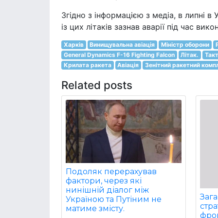
Згідно з інформацією з медіа, в липні в
із цих літаків зазнав аварії під час вик
Харків
Винищувальна авіація
Міністр оборони
General Dynamics F-16 Fighting Falcon
Літак.
Так
Крилата ракета
Авіація
Зенітний ракетний комп
Related posts
Подоляк перерахував
фактори, через які
нинішній діалог між
Заг
Україною та Путіним не
стра
матиме змісту.
фрон