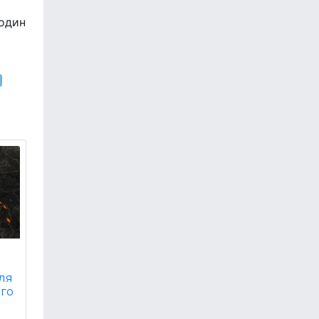
 один
й
о
ля
ого