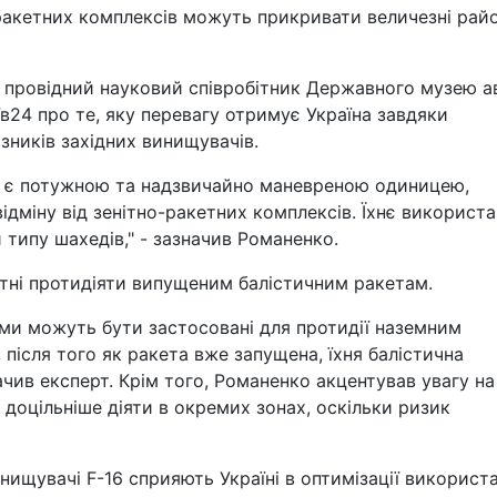
о-ракетних комплексів можуть прикривати величезні рай
, провідний науковий співробітник Державного музею ав
їв24 про те, яку перевагу отримує Україна завдяки
зників західних винищувачів.
ПО є потужною та надзвичайно маневреною одиницею,
відміну від зенітно-ракетних комплексів. Їхнє використ
 типу шахедів," - зазначив Романенко.
датні протидіяти випущеним балістичним ракетам.
ми можуть бути застосовані для протидії наземним
 після того як ракета вже запущена, їхня балістична
ачив експерт. Крім того, Романенко акцентував увагу на
м доцільніше діяти в окремих зонах, оскільки ризик
нищувачі F-16 сприяють Україні в оптимізації використ