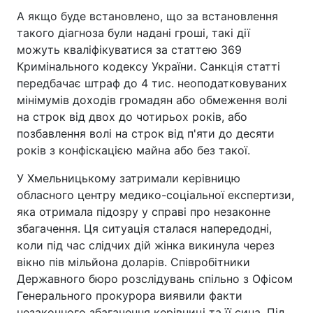
А якщо буде встановлено, що за встановлення
такого діагноза були надані гроші, такі дії
можуть кваліфікуватися за статтею 369
Кримінального кодексу України. Санкція статті
передбачає штраф до 4 тис. неоподатковуваних
мінімумів доходів громадян або обмеження волі
на строк від двох до чотирьох років, або
позбавлення волі на строк від п'яти до десяти
років з конфіскацією майна або без такої.
У Хмельницькому затримали керівницю
обласного центру медико-соціальної експертизи,
яка отримала підозру у справі про незаконне
збагачення. Ця ситуація сталася напередодні,
коли під час слідчих дій жінка викинула через
вікно пів мільйона доларів. Співробітники
Державного бюро розслідувань спільно з Офісом
Генерального прокурора виявили факти
незаконного збагачення керівниці та її сина. Під