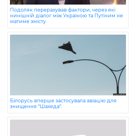
Подоляк перерахував фактори, через які
нинішній діалог між Україною та Путіним не
матиме змісту.
Білорусь вперше застосувала авіацію для
знищення "Шахеда".