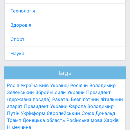
Технологія
Здоров'я
Спорт
Наука
tags
Росія
Україна
Київ
Українці
Росіяни
Володимир
Зеленський
Збройні сили України
Президент
(державна посада)
Ракета.
Безпілотний літальний
апарат
Президент України
Європа
Володимир
Путін
Укрінформ
Європейський Союз
Дональд
Трамп
Донецька область
Російська мова
Харків
Німеччина