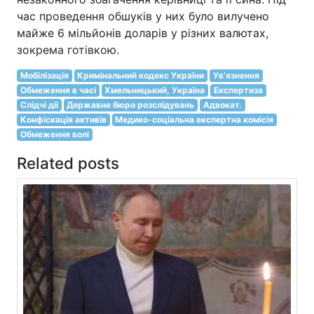
час проведення обшуків у них було вилучено
майже 6 мільйонів доларів у різних валютах,
зокрема готівкою.
Мобілізація
Кримінальний кодекс України
Ув'язнення
Обмеження в часі
Хмельницький, Україна
Експертиза
Слідчі дії
Державне бюро розслідувань
Адвокат.
Конфіскація активів
Медико-соціальна експертна комісія
Обмеження волі
Related posts