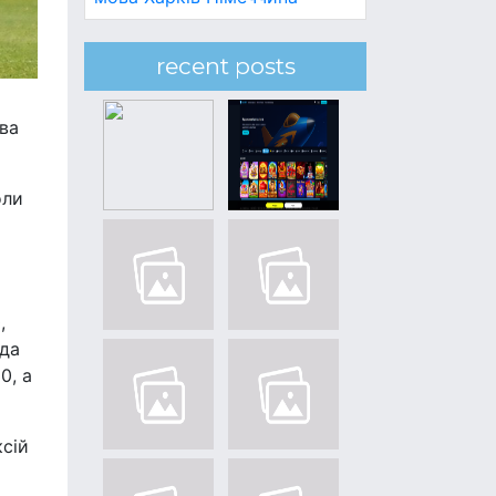
recent posts
два
оли
,
ада
0, а
ксій