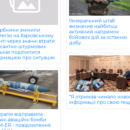
Генеральний штаб
визначив найбільш
арбники змінили
активний напрямок
тегію на Харківському
бойових дій за останню
ті через значні втрати:
добу.
есантно-штурмових
ьках поділилися
ормацією про ситуацію
"Я отримав чимало ново
інформації про свою тещу
ралія відправила
їні авіаційні бомби
M-ER - повідомлення