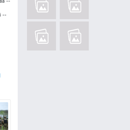
ва --
 --