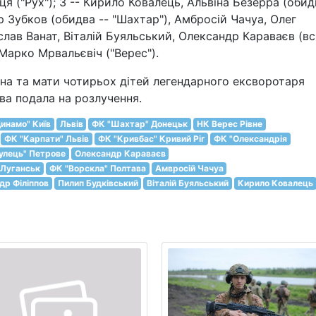
ця ("Рух"); 3 -- Кирило Ковалець, Альвіна Безерра (обид
р Зубков (обидва -- "Шахтар"), Амбросій Чачуа, Олег
лав Ванат, Віталій Буяльський, Олександр Караваєв (всі
 Марко Мрвальєвіч ("Верес").
на та мати чотирьох дітей легендарного ексворотаря
ова подала на розлучення.
инамо" Київ
Львів
ФК "Шахтар" Донецьк
НК Верес Рівне
ФК "Карпати" Львів
ФК "Кривбас" Кривий Ріг
ФК "Олександрія
гулець" Петрове
Олександр Караваєв
 Луганськ
ФК "Ворскла" Полтава
Амвросій Чачуа
др Філіппов
Пилип Будківський
Віталій Буяльський
Кирило Ковалець