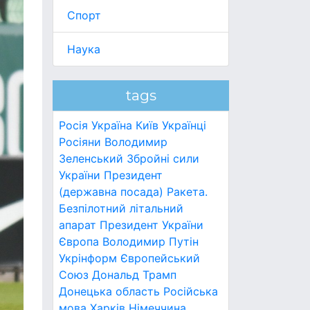
Спорт
Наука
tags
Росія
Україна
Київ
Українці
Росіяни
Володимир
Зеленський
Збройні сили
України
Президент
(державна посада)
Ракета.
Безпілотний літальний
апарат
Президент України
Європа
Володимир Путін
Укрінформ
Європейський
Союз
Дональд Трамп
Донецька область
Російська
мова
Харків
Німеччина