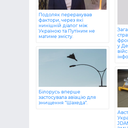
Подоляк перерахував
фактори, через які
нинішній діалог між
Заг
Україною та Путіним не
стра
матиме змісту.
фрон
у Д
війс
інф
Білорусь вперше
застосувала авіацію для
знищення "Шахеда".
Авст
Укра
JDA