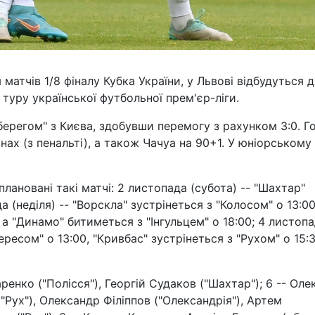
 матчів 1/8 фіналу Кубка України, у Львові відбудуться 
 туру української футбольної прем'єр-ліги.
 берегом" з Києва, здобувши перемогу з рахунком 3:0. Г
нах (з пенальті), а також Чачуа на 90+1. У юніорському
плановані такі матчі: 2 листопада (субота) -- "Шахтар"
 (неділя) -- "Ворскла" зустрінеться з "Колосом" о 13:00
 а "Динамо" битиметься з "Інгульцем" о 18:00; 4 листоп
ересом" о 13:00, "Кривбас" зустрінеться з "Рухом" о 15:3
енко ("Полісся"), Георгій Судаков ("Шахтар"); 6 -- Оле
 ("Рух"), Олександр Філіппов ("Олександрія"), Артем