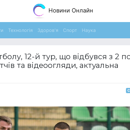
Новини Онлайн
ги
Технологія
Здоров'я
Спорт
Наука
болу, 12-й тур, що відбувся з 2 п
тчів та відеоогляди, актуальна
С