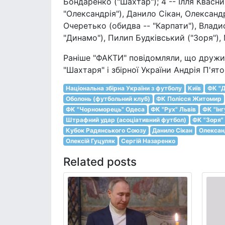
Бондаренко ("Шахтар"); 4 -- Ілля Квасни
"Олександрія"), Данило Сікан, Олександ
Очеретько (обидва -- "Карпати"), Владис
"Динамо"), Пилип Будківський ("Зоря"),
Раніше "ФАКТИ" повідомляли, що дружи
"Шахтаря" і збірної України Андрія П'ят
Національна збірна України з футболу
Київ
ФК "Д
Оболонь (футбольний клуб)
ФК Полісся Житомир
ФК "Чорноморець" Одеса
ФК "Рух" Львів
ФК "Ін
Штрафний удар (асоціативний футбол)
ФК "Зоря"
Кубок Радянського Союзу
Данило Сікан
Олексан
Олексій Гуцуляк
Сергій Назаренко
Related posts