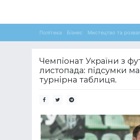
Політика
Бізнес
Мистецтво та розва
Чемпіонат України з фут
листопада: підсумки ма
турнірна таблиця.