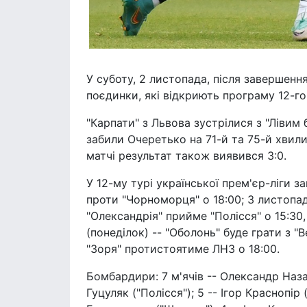
У суботу, 2 листопада, після завершення
поєдинки, які відкриють програму 12-го
"Карпати" з Львова зустрілися з "Лівим
забили Очеретько на 71-й та 75-й хвили
матчі результат також виявився 3:0.
У 12-му турі української прем'єр-ліги за
проти "Чорноморця" о 18:00; 3 листопада
"Олександрія" прийме "Полісся" о 15:30,
(понеділок) -- "Оболонь" буде грати з "В
"Зоря" протистоятиме ЛНЗ о 18:00.
Бомбардири: 7 м'ячів -- Олександр Назар
Гуцуляк ("Полісся"); 5 -- Ігор Краснопір