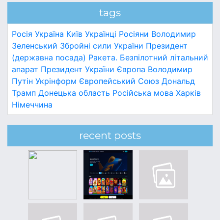
tags
Росія
Україна
Київ
Українці
Росіяни
Володимир
Зеленський
Збройні сили України
Президент
(державна посада)
Ракета.
Безпілотний літальний
апарат
Президент України
Європа
Володимир
Путін
Укрінформ
Європейський Союз
Дональд
Трамп
Донецька область
Російська мова
Харків
Німеччина
recent posts