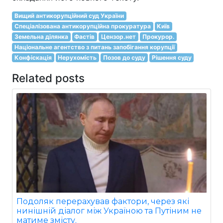
Вищий антикорупційний суд України
Спеціалізована антикорупційна прокуратура
Київ
Земельна ділянка
Фастів
Цензор.нет
Прокурор.
Національне агентство з питань запобігання корупції
Конфіскація
Нерухомість
Позов до суду
Рішення суду
Related posts
Подоляк перерахував фактори, через які
нинішній діалог між Україною та Путіним не
матиме змісту.