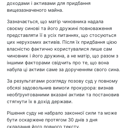
доходами і активами для придбання
вищезазначеного майна.
Зазначається, що матір чиновника надала
своєму синові та його дружині повноваження
представляти її в усіх питаннях, що стосуються
цих нерухомих активів. Після їх придбання цією
власністю фактично користувалися лише сам
чиновник і його дружина, а не матір, що разом з
іншими факторами свідчить про те, що вона
набула ці активи саме за дорученням свого сина.
За результатами розгляду позову суд у повному
обсязі задовольнив вимоги прокурора: визнав
необґрунтованими вказані активи та постановив
стягнути їх в дохід держави.
Рішення суду не набрало законної сили та може
бути оскаржене протягом 30 днів з дня
складання його повного тексту.