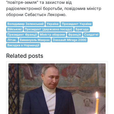
"повітря-земля" та захистом від
радіоелектронної боротьби, повідомив міністр
оборони Себастьєн Лекорню.
Володимир Зеленський
Україна
Президент України
Військові
Президент (державна посада)
Бригада
Президент Франції
Міністр оборони
Франція
Солдате!
Літак.
Еммануель Макрон
Dassault Mirage 2000
Висадка в Нормандії
Related posts