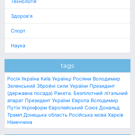
Технологія
Здоров'я
Спорт
Наука
tags
Росія
Україна
Київ
Українці
Росіяни
Володимир
Зеленський
Збройні сили України
Президент
(державна посада)
Ракета.
Безпілотний літальний
апарат
Президент України
Європа
Володимир
Путін
Укрінформ
Європейський Союз
Дональд
Трамп
Донецька область
Російська мова
Харків
Німеччина