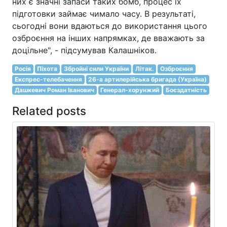
них є значні запаси таких бомб, процес їх
підготовки займає чимало часу. В результаті,
сьогодні вони вдаються до використання цього
озброєння на інших напрямках, де вважають за
доцільне", - підсумував Калашніков.
Росія
Піхота
Збройні сили України
Літак.
Озброєння
Експрес-телебачення
26-а артилерійська бригада (Україна)
Дашкевич Роман Іванович
Генерал-хорунжий
Боєздатність
Related posts