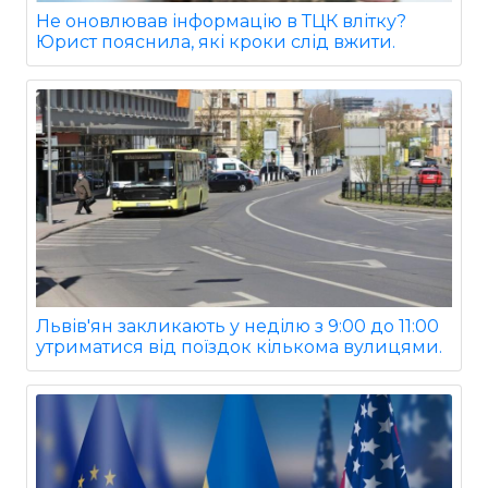
Не оновлював інформацію в ТЦК влітку?
Юрист пояснила, які кроки слід вжити.
Львів'ян закликають у неділю з 9:00 до 11:00
утриматися від поїздок кількома вулицями.