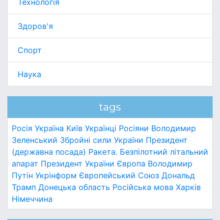
Технологія
Здоров'я
Спорт
Наука
tags
Росія
Україна
Київ
Українці
Росіяни
Володимир
Зеленський
Збройні сили України
Президент
(державна посада)
Ракета.
Безпілотний літальний
апарат
Президент України
Європа
Володимир
Путін
Укрінформ
Європейський Союз
Дональд
Трамп
Донецька область
Російська мова
Харків
Німеччина