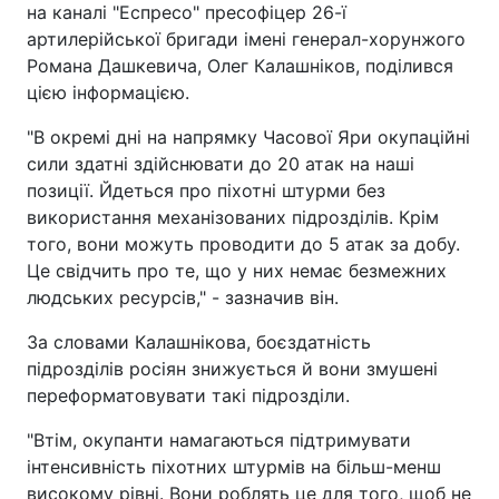
на каналі "Еспресо" пресофіцер 26-ї
артилерійської бригади імені генерал-хорунжого
Романа Дашкевича, Олег Калашніков, поділився
цією інформацією.
"В окремі дні на напрямку Часової Яри окупаційні
сили здатні здійснювати до 20 атак на наші
позиції. Йдеться про піхотні штурми без
використання механізованих підрозділів. Крім
того, вони можуть проводити до 5 атак за добу.
Це свідчить про те, що у них немає безмежних
людських ресурсів," - зазначив він.
За словами Калашнікова, боєздатність
підрозділів росіян знижується й вони змушені
переформатовувати такі підрозділи.
"Втім, окупанти намагаються підтримувати
інтенсивність піхотних штурмів на більш-менш
високому рівні. Вони роблять це для того, щоб не