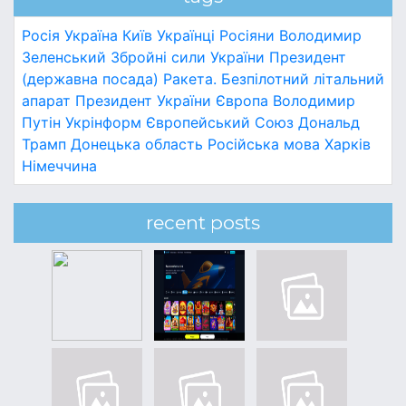
Росія
Україна
Київ
Українці
Росіяни
Володимир
Зеленський
Збройні сили України
Президент
(державна посада)
Ракета.
Безпілотний літальний
апарат
Президент України
Європа
Володимир
Путін
Укрінформ
Європейський Союз
Дональд
Трамп
Донецька область
Російська мова
Харків
Німеччина
recent posts