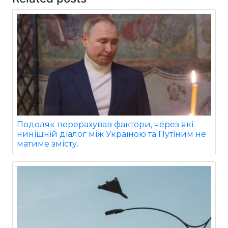
Подоляк перерахував фактори, через які
нинішній діалог між Україною та Путіним не
матиме змісту.