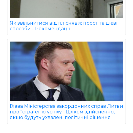
Як звільнитися від плісняви: прості та дієві
способи - Рекомендації.
Глава Міністерства закордонних справ Литви
про "стратегію успіху": Цілком здійсненно,
якщо будуть ухвалені політичні рішення.