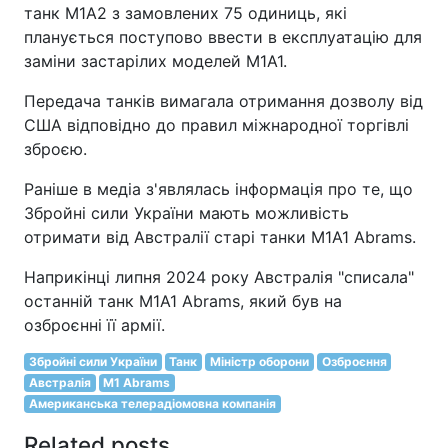
танк M1A2 з замовлених 75 одиниць, які
планується поступово ввести в експлуатацію для
заміни застарілих моделей M1A1.
Передача танків вимагала отримання дозволу від
США відповідно до правил міжнародної торгівлі
зброєю.
Раніше в медіа з'являлась інформація про те, що
Збройні сили України мають можливість
отримати від Австралії старі танки M1A1 Abrams.
Наприкінці липня 2024 року Австралія "списала"
останній танк M1A1 Abrams, який був на
озброєнні її армії.
Збройні сили України
Танк
Міністр оборони
Озброєння
Австралія
M1 Abrams
Американська телерадіомовна компанія
Related posts