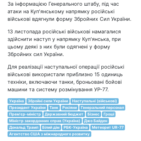
За інформацією Генерального штабу, під час
атаки на Куп'янському напрямку російські
військові вдягнули форму Збройних Сил України.
13 листопада російські військові намагалися
здійснити наступ у напрямку Куп'янська, при
цьому деякі з них були одягнені у форму
Збройних сил України.
Для реалізації наступальної операції російські
військові використали приблизно 15 одиниць
техніки, включаючи танки, броньовані бойові
машини та систему розмінування УР-77.
Україна
Збройні сили України
Наступальні (військові)
Президент України
Танк
Росіяни
Генеральний персонал
Прем'єр-міністр
Державний бюджет
Бізнес
Гроші
Міністр закордонних справ (Україна)
Джо Байден
Дональд Трамп
Білий дім
РБК-Україна
Метеорит UR-77
Агентство США з міжнародного розвитку