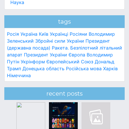
Наука
tags
Росія
Україна
Київ
Українці
Росіяни
Володимир
Зеленський
Збройні сили України
Президент
(державна посада)
Ракета.
Безпілотний літальний
апарат
Президент України
Європа
Володимир
Путін
Укрінформ
Європейський Союз
Дональд
Трамп
Донецька область
Російська мова
Харків
Німеччина
recent posts