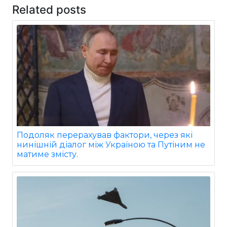
Related posts
Подоляк перерахував фактори, через які
нинішній діалог між Україною та Путіним не
матиме змісту.