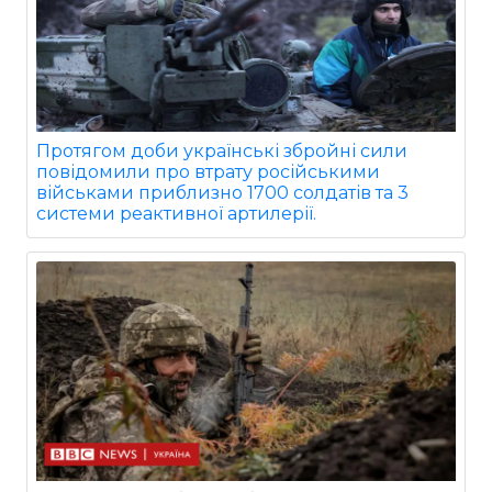
Протягом доби українські збройні сили
повідомили про втрату російськими
військами приблизно 1700 солдатів та 3
системи реактивної артилерії.