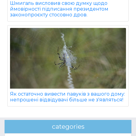
Шмигаль висловив свою думку щодо
ймовірності підписання президентом
законопроєкту стосовно дров.
Як остаточно вивести павуків з вашого дому:
непрошені відвідувачі більше не з'являться!
categories