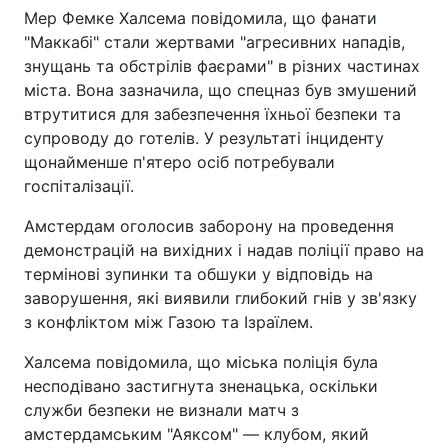
Мер Фемке Халсема повідомила, що фанати
"Маккабі" стали жертвами "агресивних нападів,
знущань та обстрілів фаєрами" в різних частинах
міста. Вона зазначила, що спецназ був змушений
втрутитися для забезпечення їхньої безпеки та
супроводу до готелів. У результаті інциденту
щонайменше п'ятеро осіб потребували
госпіталізації.
Амстердам оголосив заборону на проведення
демонстрацій на вихідних і надав поліції право на
термінові зупинки та обшуки у відповідь на
заворушення, які виявили глибокий гнів у зв'язку
з конфліктом між Газою та Ізраїлем.
Халсема повідомила, що міська поліція була
несподівано застигнута зненацька, оскільки
служби безпеки не визнали матч з
амстердамським "Аяксом" — клубом, який