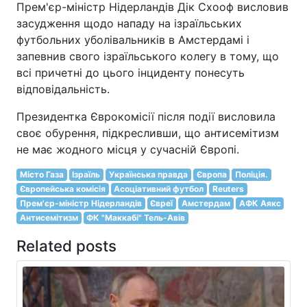
Прем'єр-міністр Нідерландів Дік Схооф висловив
засудження щодо нападу на ізраїльських
футбольних уболівальників в Амстердамі і
запевнив свого ізраїльського колегу в тому, що
всі причетні до цього інциденту понесуть
відповідальність.
Президентка Єврокомісії після події висловила
своє обурення, підкресливши, що антисемітизм
не має жодного місця у сучасній Європі.
Місто Газа
Ізраїль
Українська правда
Європа
Поліція.
Європейська комісія
Асоціативний футбол
Reuters
Прем'єр-міністр Нідерландів
Євреї
Амстердам
АФК Аякс
Антисемітизм
ФК "Маккабі" Тель-Авів
Related posts