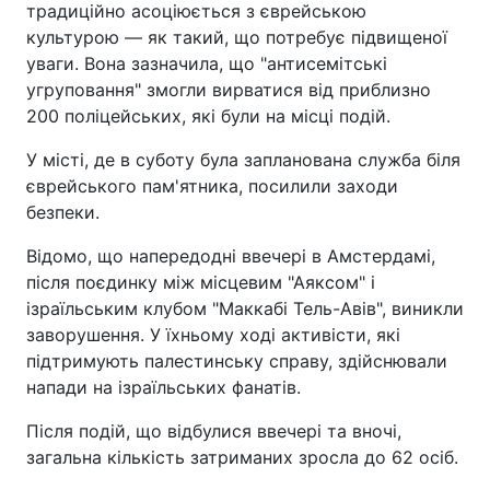
традиційно асоціюється з єврейською
культурою — як такий, що потребує підвищеної
уваги. Вона зазначила, що "антисемітські
угруповання" змогли вирватися від приблизно
200 поліцейських, які були на місці подій.
У місті, де в суботу була запланована служба біля
єврейського пам'ятника, посилили заходи
безпеки.
Відомо, що напередодні ввечері в Амстердамі,
після поєдинку між місцевим "Аяксом" і
ізраїльським клубом "Маккабі Тель-Авів", виникли
заворушення. У їхньому ході активісти, які
підтримують палестинську справу, здійснювали
напади на ізраїльських фанатів.
Після подій, що відбулися ввечері та вночі,
загальна кількість затриманих зросла до 62 осіб.