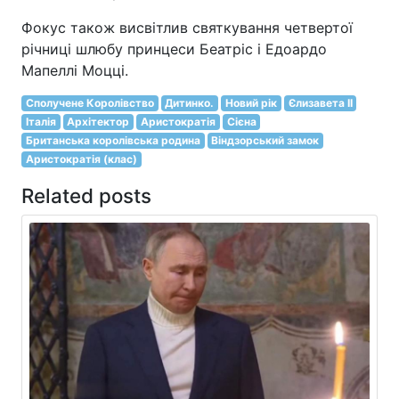
Фокус також висвітлив святкування четвертої
річниці шлюбу принцеси Беатріс і Едоардо
Мапеллі Моцці.
Сполучене Королівство
Дитинко.
Новий рік
Єлизавета II
Італія
Архітектор
Аристократія
Сієна
Британська королівська родина
Віндзорський замок
Аристократія (клас)
Related posts