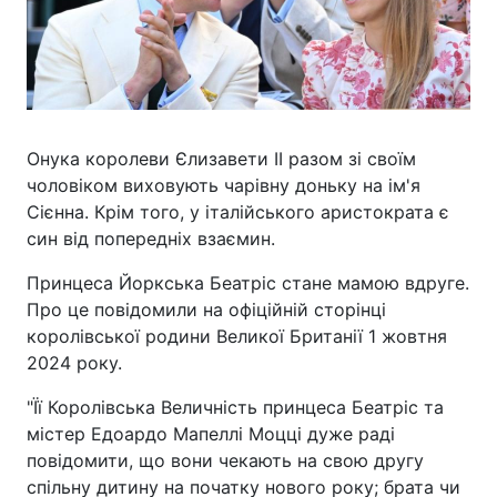
Онука королеви Єлизавети ІІ разом зі своїм
чоловіком виховують чарівну доньку на ім'я
Сієнна. Крім того, у італійського аристократа є
син від попередніх взаємин.
Принцеса Йоркська Беатріс стане мамою вдруге.
Про це повідомили на офіційній сторінці
королівської родини Великої Британії 1 жовтня
2024 року.
"Її Королівська Величність принцеса Беатріс та
містер Едоардо Мапеллі Моцці дуже раді
повідомити, що вони чекають на свою другу
спільну дитину на початку нового року; брата чи