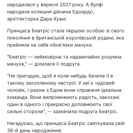
народилася у вересні 2021 року. А Вулфі
народила колишня дівчина Едоардо,
архітекторка Дара Хуанг.
Принцеса Беатріс стала першою особою зі свого
покоління в британській королівській родині, яка
прийняла на себе обов'язки мачухи.
"Беатріс — неймовірна та надзвичайно розумна
мачуха," — ділилася її подруга.
"Не пригадую, щоб я коли-небудь бачила її в
такому захопленому настрої. У неї є чудовий
чоловік, і разом з Едом вони справжня ідеальна
команда. Вони випромінюють радість, закохані
один в одного і прекрасно доповнюють свої
сильні сторони", -- зазначила подруга Беатріс.
Нагадуємо, що принцеса Беатріс святкувала свій
36-й день народження.