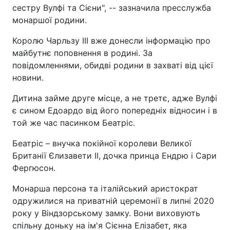
сестру Вулфі та Сієни", -- зазначила пресслужба
монаршої родини.
Королю Чарльзу ІІІ вже донесли інформацію про
майбутнє поповнення в родині. За
повідомленнями, обидві родини в захваті від цієї
новини.
Дитина займе друге місце, а не третє, адже Вулфі
є сином Едоардо від його попередніх відносин і в
той же час пасинком Беатріс.
Беатріс – внучка покійної королеви Великої
Британії Єлизавети ІІ, дочка принца Ендрю і Сари
Фергюсон.
Монарша персона та італійський аристократ
одружилися на приватній церемонії в липні 2020
року у Віндзорському замку. Вони виховують
спільну доньку на ім'я Сієнна Елізабет, яка