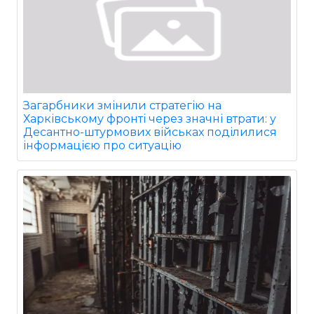
Загарбники змінили стратегію на
Харківському фронті через значні втрати: у
Десантно-штурмових військах поділилися
інформацією про ситуацію