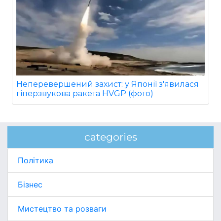
Неперевершений захист: у Японії з'явилася
гіперзвукова ракета HVGP (фото)
categories
Політика
Бізнес
Мистецтво та розваги