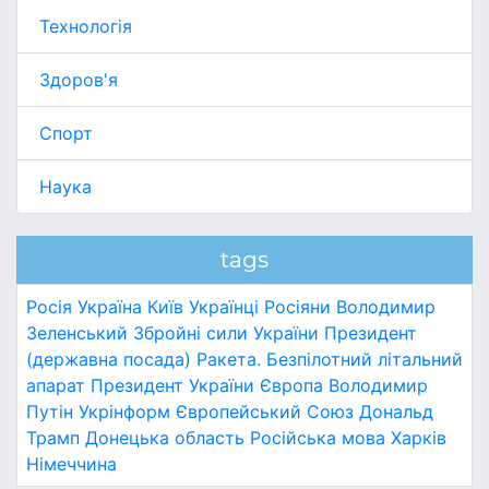
Технологія
Здоров'я
Спорт
Наука
tags
Росія
Україна
Київ
Українці
Росіяни
Володимир
Зеленський
Збройні сили України
Президент
(державна посада)
Ракета.
Безпілотний літальний
апарат
Президент України
Європа
Володимир
Путін
Укрінформ
Європейський Союз
Дональд
Трамп
Донецька область
Російська мова
Харків
Німеччина